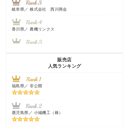
岐阜県／
株式会社 西川商会
香川県／
農機リンクス
山梨県／
株式会社 ヨダ兄弟商会
販売店
人気ランキング
茨城県／
近江商事合同会社：「茨城中古農建機販売」
福島県／
非公開
千葉県／
株式会社テクノ・タカ
福岡県／
株式会社カドワキ機械（旧ナカガワ農機商会）
鹿児島県／
小城機工（株）
東京都／
株式会社マーケットエンタープライズ