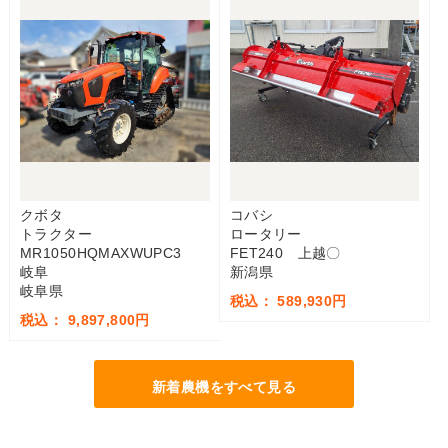
クボタ
コバシ
トラクター
ロータリー
MR1050HQMAXWUPC3
FET240 上越〇
岐阜
新潟県
岐阜県
税込： 589,930円
税込： 9,897,800円
新着農機をすべて見る