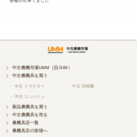
整備が出来てました
岡山県／
ツカサ商会 津山営業所
埼玉県／
株式会社トミタモータース
中古農機市場UMM（旧JUM）
中古農機具を買う
三重県／
株式会社 ケイ・エス・エンタープライズ
・ 中古 トラクター
・ 中古 田植機
・ 中古 コンバイン
新品農機具を買う
中古農機具を売る
農機具店一覧
農機具店の皆様へ