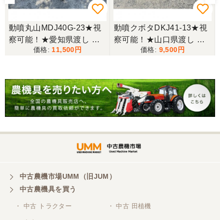
東京都／松浦克美
動噴丸山MDJ40G-23★視
動噴クボタDKJ41-13★視
エンジンが一発でかかり嬉しかったです。
察可能！★愛知県渡し 丸
察可能！★山口県渡し ク
11,500
9,500
山 噴霧器 MDJ40G-23 背
ボタ 背負動噴 DKJ41-13
負式 動噴 ガソリン ホース
動力噴霧器 背負式 1キロ
東京都／松浦克美
付き スプレーヤー 1キロ
剤対応 農薬 肥料 散布機
対応が良く、機械も良いようです。
剤対応 現状渡し【P11432
現状渡し【P11367092】
285】
東京都／購入者
非常に丁寧に対応して頂きありがとうございまし
た。また機会があればよろしくお願いします。
東京都／がーさん
中古農機市場UMM（旧JUM）
その日に評価しましたが届いてませんか？ 届いてな
中古農機具を買う
ければ再度送信しますが。 大橋粉砕機です。
・ 中古 トラクター
・ 中古 田植機