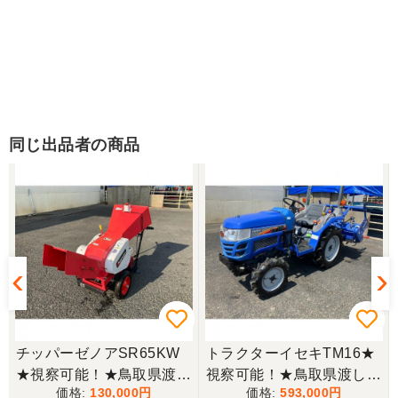
同じ出品者の商品
チッパーゼノアSR65KW
トラクターイセキTM16★
★視察可能！★鳥取県渡し
視察可能！★鳥取県渡し
130,000
593,000
ゼノア チッパー SR65KW
イセキ トラクター TM16 1