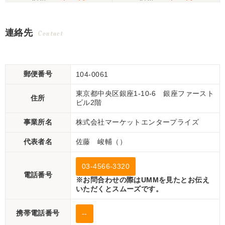
ガソリン シュレッダー ウ
6馬力 624h パワステ 自動
ッドチッパー 木材粉砕機
耕深 ARM123 ロータリー
連絡先
Contact
現状渡し【P11165139】
乗用 4WD ディーゼル 現
状渡し【P11511946】
郵便番号
104-0061
東京都中央区銀座1-10-6 銀座ファースト
住所
ビル2階
事業所名
株式会社マーケットエンタープライズ
代表者名
佐藤 峻輔（）
03-4566-3320
電話番号
※お問合わせの際はUMMを見たとお伝え
いただくとスムーズです。
携帯電話番号
--