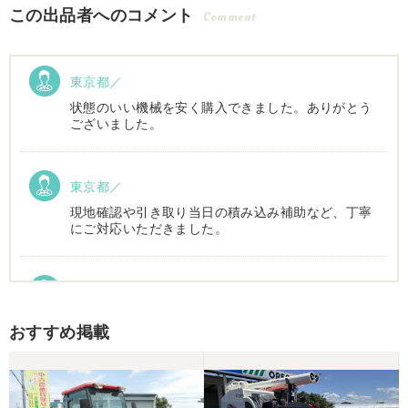
この出品者へのコメント
Comment
東京都／
状態のいい機械を安く購入できました。ありがとう
ございました。
東京都／
現地確認や引き取り当日の積み込み補助など、丁寧
にご対応いただきました。
東京都／Suzukake
初めて中古農機具市場を利用しました。 購入したい
おすすめ掲載
物は2台出ていて、当初安い方を購入予定でした。
しかしそちらは売れてしまったとの事でしたので、5
万円ほど高い方を購入させて頂きました。 引き取り
に伺い持ち帰りましたが、出品画像と違い確認した
所、安い方を渡されました。 出品者に問い合わせま