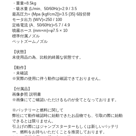
・重量=8.5kg
・吸水量 (L/min、50/60Hz)=2.9 / 3.5
最高圧力= (Mpa {kgf/cm2})=3.5 {35} 6段切替
モータ出力 (W/V)=250 / 100
定格電流 (A、50/60Hz)=5.7 / 4.9
噴霧ホース (mm×m)=φ7.5 × 10
標準付属ノズル
ペットズームノズル
【状態】
未使用品の為、比較的綺麗な状態です。
【動作】
・未確認
※実際の使用に伴う動作は確認できておりません。
【付属品】
画像参照 説明書
※画像にてご確認いただけるものが全てとなっております。
※バッテリーと燃料に関して
弊社にて動作確認時に始動できたお品物でも、引取の際に始動
できるとは限りません。
引上げの際にはジャンプスターターもしくは新しいバッテリ
ー、燃料をお持ちいただくことを推奨しております。