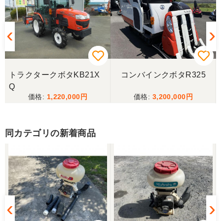
したが、高い方は「先に購入した者が引き取り済み
で安い方でお願いしたい」との事。 では先の安い方
との差額分を返金と交渉しましたが、「難しい」と
の事。カバーが脱落していて、使用に難が有る事を
伝えたところ、そのカバー代金で妥協する事になり
ました。 「管理する者が間違えて管理番号を貼り付
けた」 といっておりましたが、とても残念な気持
ちで購入した機械を修理しています。 二度とこのよ
トラクタークボタKB21X
コンバインクボタR325
うな間違いが無いように改善して欲しいです。
Q
1,220,000
3,200,000
東京都／
良いコンバインを購入する事が出来ました、ありが
とうございました。
同カテゴリの新着商品
東京都／yuikanoa
いろいろな質問にもすぐに答えていただき 引き取り
時にも親切な対応をありがとうございました。又機
会があれば宜しくお願いします。ありがとうござい
ます。