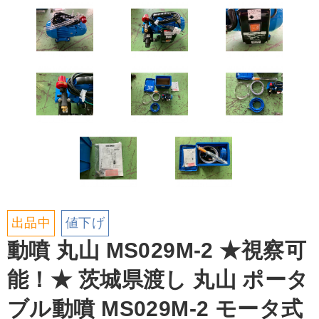
出品中
値下げ
動噴 丸山 MS029M-2 ★視察可
能！★ 茨城県渡し 丸山 ポータ
ブル動噴 MS029M-2 モータ式