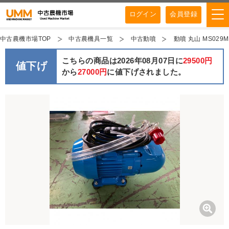
ログイン
会員登録
中古農機市場TOP
中古農機具一覧
中古動噴
動噴 丸山 MS029
こちらの商品は2026年08月07日に
29500円
値下げ
から
27000円
に値下げされました。