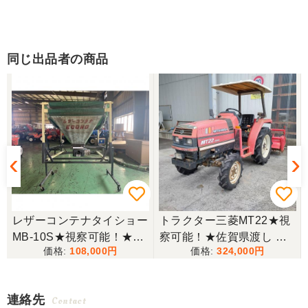
同じ出品者の商品
★
レザーコンテナタイショー
トラクター三菱MT22★視
MB-10S★視察可能！★茨
察可能！★佐賀県渡し 三
108,000
324,000
城県渡し タイショー レザ
菱 トラクター MT22 22馬
ーコンテナ MB-10S 3相20
力 2462h キャノピー付 パ
0V 穀物搬送機 米 籾コン
ワステ R1426S ロータリ
連絡先
Contact
テナ キャスター 現状渡し
ー MT 4WD ディーゼル 現