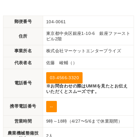
【Q11399186】
状渡し【P11460730】
郵便番号
104-0061
東京都中央区銀座1-10-6 銀座ファースト
住所
ビル2階
事業所名
株式会社マーケットエンタープライズ
代表者名
佐藤 峻輔（）
03-4566-3320
電話番号
※お問合わせの際はUMMを見たとお伝え
いただくとスムーズです。
携帯電話番号
--
営業時間
9時～18時（4/27〜5/6まで休業期間）
農業機械整備技
2人