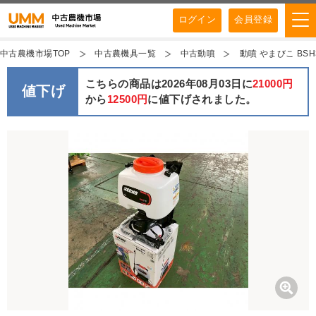
ログイン
会員登録
中古農機市場TOP
中古農機具一覧
中古動噴
動噴 やまびこ BS
こちらの商品は2026年08月03日に
21000円
値下げ
から
12500円
に値下げされました。