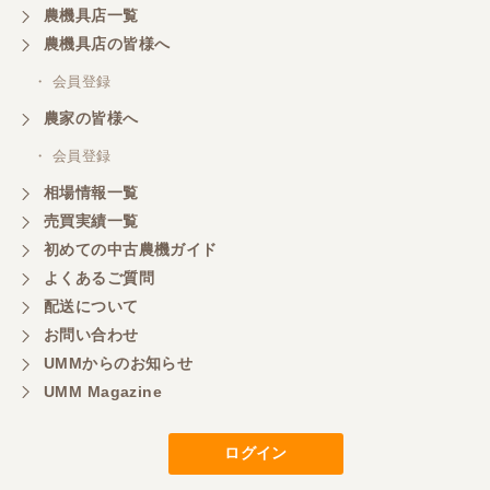
農機具店一覧
東京都／おちゃ
農機具店の皆様へ
とても対応良く、積込までしていただきました。
・ 会員登録
農家の皆様へ
東京都／あきら
・ 会員登録
購入させていただきました、今後ともよろしくお願
相場情報一覧
いいたします。
売買実績一覧
初めての中古農機ガイド
東京都／もっくん
よくあるご質問
担当者さんの対応が素晴らしい！ とても気分の良
配送について
い取引ができました。 製品も価格以上の状態で満足
お問い合わせ
しています。
UMMからのお知らせ
UMM Magazine
東京都／ヨッシー
迅速な取引有難うございました
ログイン