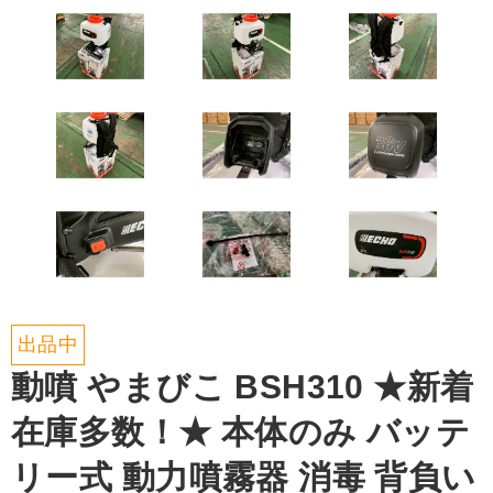
出品中
動噴 やまびこ BSH310 ★新着
在庫多数！★ 本体のみ バッテ
リー式 動力噴霧器 消毒 背負い