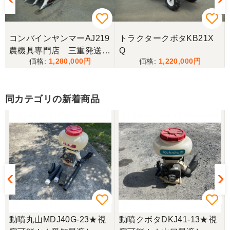
伝えたところ、そのカバー代金で妥協する事になり
ました。 「管理する者が間違えて管理番号を貼り付
けた」 といっておりましたが、とても残念な気持
ちで購入した機械を修理しています。 二度とこのよ
コンバインヤンマーAJ219
トラクタークボタKB21X
うな間違いが無いように改善して欲しいです。
農機具専門店 三重発送整
Q
1,280,000
1,220,000
備済み
東京都／
良いコンバインを購入する事が出来ました、ありが
とうございました。
同カテゴリの新着商品
東京都／yuikanoa
いろいろな質問にもすぐに答えていただき 引き取り
時にも親切な対応をありがとうございました。又機
会があれば宜しくお願いします。ありがとうござい
ます。
東京都／松浦克美
動噴丸山MDJ40G-23★視
動噴クボタDKJ41-13★視
エンジンが一発でかかり嬉しかったです。