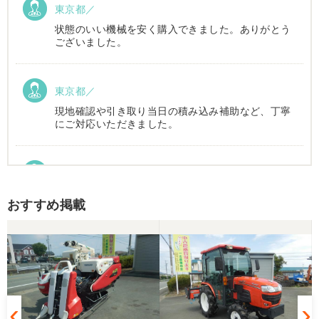
東京都／
状態のいい機械を安く購入できました。ありがとう
ございました。
東京都／
現地確認や引き取り当日の積み込み補助など、丁寧
にご対応いただきました。
東京都／Suzukake
初めて中古農機具市場を利用しました。 購入したい
おすすめ掲載
物は2台出ていて、当初安い方を購入予定でした。
しかしそちらは売れてしまったとの事でしたので、5
万円ほど高い方を購入させて頂きました。 引き取り
に伺い持ち帰りましたが、出品画像と違い確認した
所、安い方を渡されました。 出品者に問い合わせま
したが、高い方は「先に購入した者が引き取り済み
で安い方でお願いしたい」との事。 では先の安い方
との差額分を返金と交渉しましたが、「難しい」と
の事。カバーが脱落していて、使用に難が有る事を