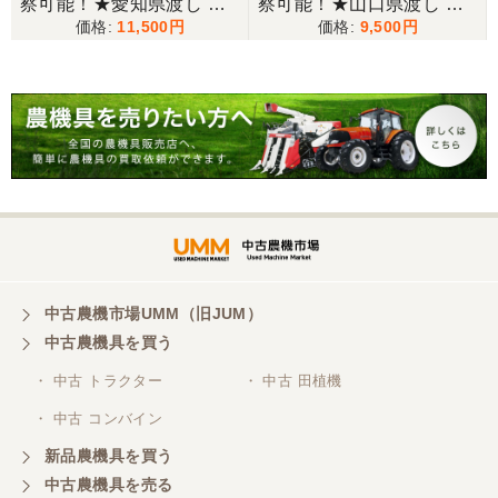
察可能！★愛知県渡し 丸
察可能！★山口県渡し ク
11,500
9,500
山 噴霧器 MDJ40G-23 背
ボタ 背負動噴 DKJ41-13
負式 動噴 ガソリン ホース
動力噴霧器 背負式 1キロ
東京都／松浦克美
付き スプレーヤー 1キロ
剤対応 農薬 肥料 散布機
対応が良く、機械も良いようです。
剤対応 現状渡し【P11432
現状渡し【P11367092】
285】
東京都／購入者
非常に丁寧に対応して頂きありがとうございまし
た。また機会があればよろしくお願いします。
東京都／がーさん
中古農機市場UMM（旧JUM）
その日に評価しましたが届いてませんか？ 届いてな
中古農機具を買う
ければ再度送信しますが。 大橋粉砕機です。
・ 中古 トラクター
・ 中古 田植機
・ 中古 コンバイン
東京都／がーさん
新品農機具を買う
なんだかんだ積み込みまでして頂き助かりました！
中古農機具を売る