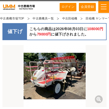
ログイン
会員登録
中古農機市場TOP
中古農機具一覧
中古田植機
田植機 ヤンマー 
こちらの商品は2026年08月03日に
108000円
値下げ
から
79000円
に値下げされました。