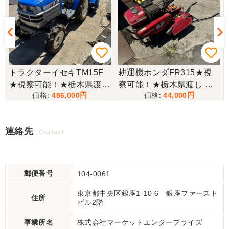
トラクターイセキTM15F
耕運機ホンダFR315★視
★視察可能！★栃木県渡し
察可能！★栃木県渡し ホ
486,000
44,000
イセキ トラクター TM15F
ンダ 耕運機 FR315 ガソリ
15馬力 421h 4WD ディー
ン 管理機 歩行型 ミニ耕運
ゼル ARM12 サイドロータ
機 小型 農用トラクター 現
連絡先
Contact
リー MT 現状渡し【P1151
状渡し【P11516643】
6487】
郵便番号
104-0061
東京都中央区銀座1-10-6 銀座ファースト
住所
ビル2階
事業所名
株式会社マーケットエンタープライズ