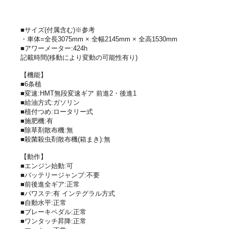
■サイズ(付属含む)※参考
・車体=全長3075mm × 全幅2145mm × 全高1530mm
■アワーメーター:424h
記載時間(移動により変動の可能性有り)
【機能】
■6条植
■変速:HMT無段変速ギア 前進2・後進1
■給油方式:ガソリン
■植付つめ:ロータリー式
■施肥機:有
■除草剤散布機:無
■殺菌殺虫剤散布機(箱まき):無
【動作】
■エンジン始動:可
■バッテリージャンプ:不要
■前後進全ギア:正常
■パワステ:有 インテグラル方式
■自動水平:正常
■ブレーキペダル:正常
■ワンタッチ昇降:正常