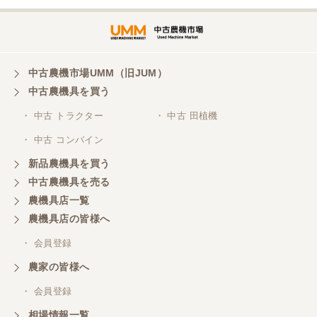
非常に丁寧に対応して頂きありがとうございまし
た。また機会があればよろしくお願いします。
東京都／がーさん
中古農機市場UMM（旧JUM）
その日に評価しましたが届いてませんか？ 届いてな
中古農機具を買う
ければ再度送信しますが。 大橋粉砕機です。
・ 中古 トラクター
・ 中古 田植機
・ 中古 コンバイン
東京都／がーさん
新品農機具を買う
なんだかんだ積み込みまでして頂き助かりました！
中古農機具を売る
農機具店一覧
東京都／おちゃ
農機具店の皆様へ
とても対応良く、積込までしていただきました。
・ 会員登録
農家の皆様へ
東京都／あきら
・ 会員登録
購入させていただきました、今後ともよろしくお願
相場情報一覧
いいたします。