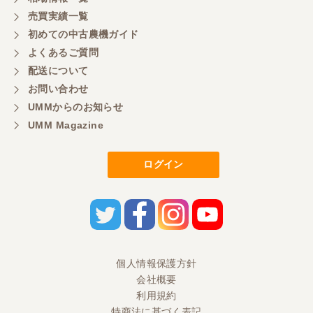
売買実績一覧
初めての中古農機ガイド
東京都／もっくん
よくあるご質問
担当者さんの対応が素晴らしい！ とても気分の良
配送について
い取引ができました。 製品も価格以上の状態で満足
お問い合わせ
しています。
UMMからのお知らせ
UMM Magazine
東京都／ヨッシー
迅速な取引有難うございました
ログイン
東京都／大西
とても迅速で丁寧なご対応ありがとうございまし
た。 引き取りまでスムーズで気持ちの良いお取引が
出来たと思います。今後も活用させて頂きたく思っ
個人情報保護方針
ておりますので、どうぞ宜しくお願い申し上げま
す。
会社概要
利用規約
特商法に基づく表記