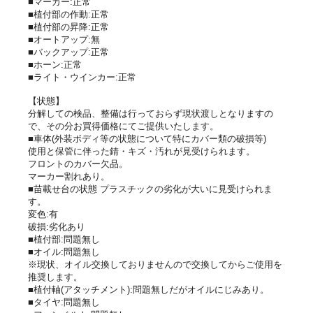
■マーカー:正常
■植付部の作動:正常
■植付部の昇降:正常
■オートアップ:無
■バックアップ:正常
■ホーン:正常
■ライト・ウインカー:正常
【状態】
分解しての検品、整備は行っておらず現状渡しとなりますの
で、その分お買得価格にてご提供いたします。
■車体(外装ボディ等の状態について特にカバー類の破損等)
使用と保管に伴った錆・キズ・汚れが見受けられます。
フロントのカバー欠品。
マーカー割れあり。
■苗載せ台の状態 プラスチックの劣化が大いに見受けられま
す。
変色:有
破損:劣化あり
■植付部:問題無し
■オイル:問題無し
※現状、オイル交換しておりませんので交換してからご使用を
推奨します。
■植付軸(アタッチメント):問題無しだがオイルにじみあり。
■タイヤ:問題無し