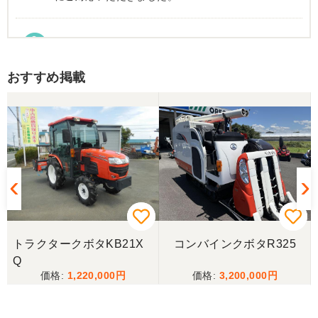
東京都／Suzukake
初めて中古農機具市場を利用しました。 購入したい
おすすめ掲載
物は2台出ていて、当初安い方を購入予定でした。
しかしそちらは売れてしまったとの事でしたので、5
万円ほど高い方を購入させて頂きました。 引き取り
に伺い持ち帰りましたが、出品画像と違い確認した
所、安い方を渡されました。 出品者に問い合わせま
したが、高い方は「先に購入した者が引き取り済み
で安い方でお願いしたい」との事。 では先の安い方
との差額分を返金と交渉しましたが、「難しい」と
の事。カバーが脱落していて、使用に難が有る事を
伝えたところ、そのカバー代金で妥協する事になり
ました。 「管理する者が間違えて管理番号を貼り付
けた」 といっておりましたが、とても残念な気持
ちで購入した機械を修理しています。 二度とこのよ
トラクタークボタKB21X
コンバインクボタR325
うな間違いが無いように改善して欲しいです。
Q
1,220,000
3,200,000
東京都／
良いコンバインを購入する事が出来ました、ありが