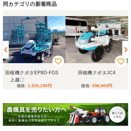
とうございました。
同カテゴリの新着商品
東京都／yuikanoa
いろいろな質問にもすぐに答えていただき 引き取り
時にも親切な対応をありがとうございました。又機
会があれば宜しくお願いします。ありがとうござい
ます。
東京都／松浦克美
田植機クボタEP8D-FGS
田植機クボタJC4
エンジンが一発でかかり嬉しかったです。
し
上越〇
1,519,100
398,000
東京都／松浦克美
対応が良く、機械も良いようです。
9
東京都／購入者