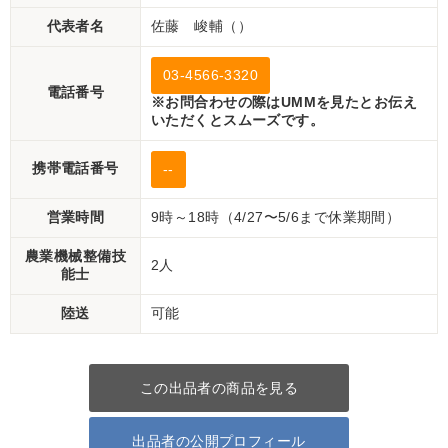
代表者名
佐藤 峻輔（）
03-4566-3320
電話番号
※お問合わせの際はUMMを見たとお伝え
いただくとスムーズです。
携帯電話番号
--
営業時間
9時～18時（4/27〜5/6まで休業期間）
農業機械整備技
2人
能士
陸送
可能
この出品者の商品を見る
出品者の公開プロフィール