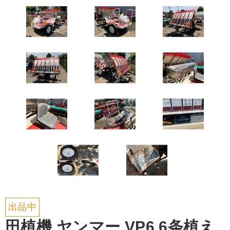
出品中
田植機 ヤンマー VP6 6条植え