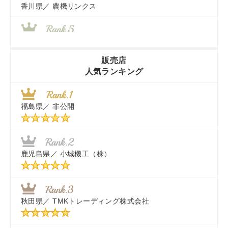
香川県／
農機リンクス
山梨県／
株式会社 ヨダ兄弟商会
販売店
人気ランキング
茨城県／
近江商事合同会社：「茨城中古農建機販売」
福島県／
非公開
千葉県／
株式会社テクノ・タカ
福岡県／
株式会社カドワキ機械（旧ナカガワ農機商会）
鹿児島県／
小城機工（株）
東京都／
株式会社マーケットエンタープライズ
秋田県／
TMKトレーディング株式会社
秋田県／
TMKトレーディング株式会社