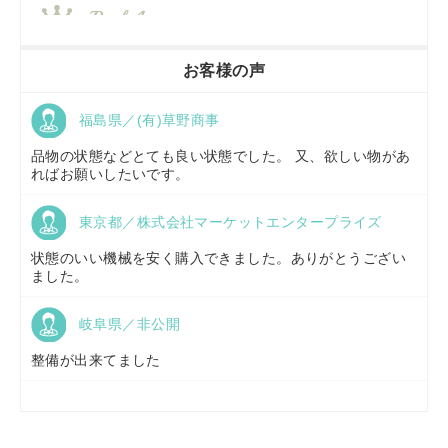
香川県／
農機リンクス
お客様の声
福島県／(有)草野商事
京都府／
株式会社キリノ
品物の状態などとても良い状態でした。 又、欲しい物があ
ればお願いしたいです。
東京都／株式会社マーケットエンタープライズ
福島県／
(有)草野商事
状態のいい機械を安く購入できました。ありがとうござい
ました。
岐阜県／非公開
山形県／
株式会社ノーキステージ
整備が出来てました
岡山県／
ツカサ商会 津山営業所