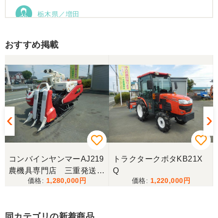
栃木県／増田
運搬車動作確認しました。良い買い物ができまし
た。ありがとうございました。
おすすめ掲載
コンバインヤンマーAJ219
トラクタークボタKB21X
農機具専門店 三重発送整
Q
1,280,000
1,220,000
備済み
同カテゴリの新着商品