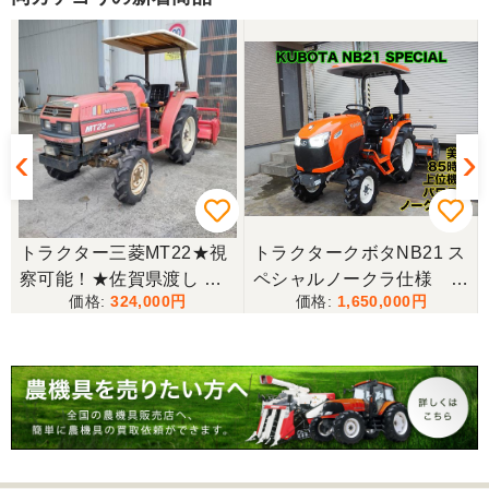
★
トラクター三菱MT22★視
トラクタークボタNB21 ス
察可能！★佐賀県渡し 三
ペシャルノークラ仕様 上
324,000
1,650,000
菱 トラクター MT22 22馬
位機種
力 2462h キャノピー付 パ
ワステ R1426S ロータリ
ー MT 4WD ディーゼル 現
状渡し【P11460730】