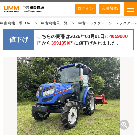
ログイン
会員登録
中古農機市場TOP
中古農機具一覧
中古トラクター
トラクター イセ
こちらの商品は2026年08月01日に
4059000
値下げ
円
から
3991350円
に値下げされました。