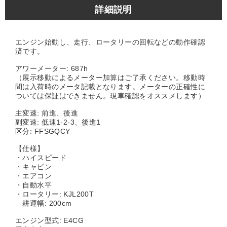
詳細説明
エンジン始動し、走行、ロータリーの回転などの動作確認
済です。
アワーメーター: 687h
（展示移動によるメーター加算はご了承ください。移動時
間は入荷時のメータ記載となります。メーターの正確性に
ついては保証はできません。現車確認をオススメします）
主変速: 前進、後進
副変速: 低速1-2-3、後進1
区分: FFSGQCY
【仕様】
・ハイスピード
・キャビン
・エアコン
・自動水平
・ロータリー: KJL200T
耕運幅: 200cm
エンジン型式: E4CG