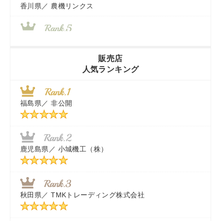
香川県／
農機リンクス
山梨県／
株式会社 ヨダ兄弟商会
販売店
人気ランキング
茨城県／
近江商事合同会社：「茨城中古農建機販売」
福島県／
非公開
千葉県／
株式会社テクノ・タカ
福岡県／
株式会社カドワキ機械（旧ナカガワ農機商会）
鹿児島県／
小城機工（株）
東京都／
株式会社マーケットエンタープライズ
秋田県／
TMKトレーディング株式会社
秋田県／
TMKトレーディング株式会社