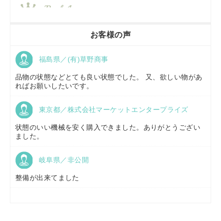
香川県／
農機リンクス
お客様の声
福島県／(有)草野商事
京都府／
株式会社キリノ
品物の状態などとても良い状態でした。 又、欲しい物があ
ればお願いしたいです。
東京都／株式会社マーケットエンタープライズ
福島県／
(有)草野商事
状態のいい機械を安く購入できました。ありがとうござい
ました。
岐阜県／非公開
山形県／
株式会社ノーキステージ
整備が出来てました
岡山県／
ツカサ商会 津山営業所