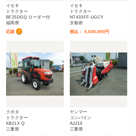
イセキ
イセキ
トラクター
トラクター
BF25DGQ ローダー付
NT433FF-UGCY
福岡県
京都府
応談
税込： 4,500,000円
?
クボタ
ヤンマー
トラクター
コンバイン
KB21X Q
AJ219
三重県
三重県