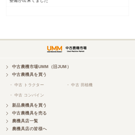
整備が出来てました
岡山県／
ツカサ商会 津山営業所
埼玉県／
株式会社トミタモータース
中古農機市場UMM（旧JUM）
中古農機具を買う
三重県／
株式会社 ケイ・エス・エンタープライズ
・ 中古 トラクター
・ 中古 田植機
・ 中古 コンバイン
新品農機具を買う
中古農機具を売る
農機具店一覧
農機具店の皆様へ