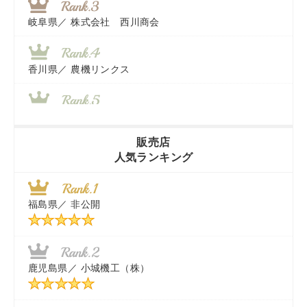
岐阜県／
株式会社 西川商会
香川県／
農機リンクス
山梨県／
株式会社 ヨダ兄弟商会
販売店
人気ランキング
茨城県／
近江商事合同会社：「茨城中古農建機販売」
福島県／
非公開
千葉県／
株式会社テクノ・タカ
福岡県／
株式会社カドワキ機械（旧ナカガワ農機商会）
鹿児島県／
小城機工（株）
東京都／
株式会社マーケットエンタープライズ