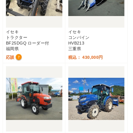
イセキ
イセキ
トラクター
コンバイン
BF25DGQ ローダー付
HVB213
福岡県
三重県
応談
税込： 430,000円
?