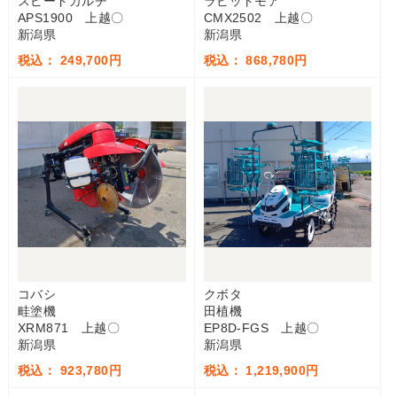
スピードカルチ
ラビットモア
APS1900 上越〇
CMX2502 上越〇
新潟県
新潟県
税込： 249,700円
税込： 868,780円
コバシ
クボタ
畦塗機
田植機
XRM871 上越〇
EP8D-FGS 上越〇
新潟県
新潟県
税込： 923,780円
税込： 1,219,900円