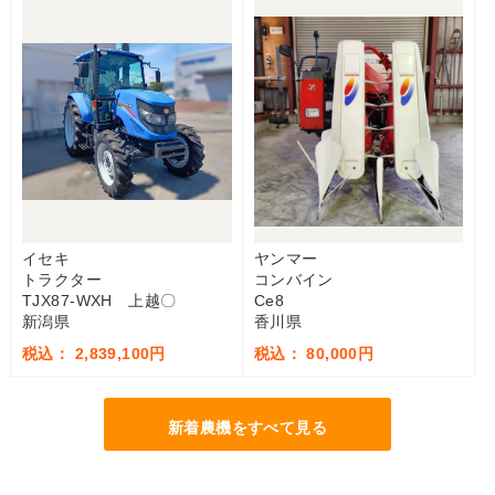
イセキ
ヤンマー
トラクター
コンバイン
TJX87-WXH 上越〇
Ce8
新潟県
香川県
税込： 2,839,100円
税込： 80,000円
新着農機をすべて見る