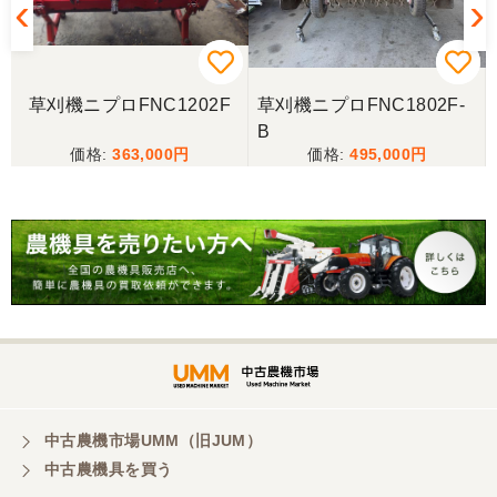
三重県／miraisann
写真と現物が違いすぎる
草刈機ニプロFNC1202F
草刈機ニプロFNC1802F-
B
三重県／谷本勝美
363,000
495,000
こちらの、対応も、よく、大変、満足、です。
三重県／谷本勝美
こちらの、対応、も、よくして、くれました。
三重県／谷本勝美
対応も、よくしてくれました、有難うございまし
た。
中古農機市場UMM（旧JUM）
中古農機具を買う
三重県／山本