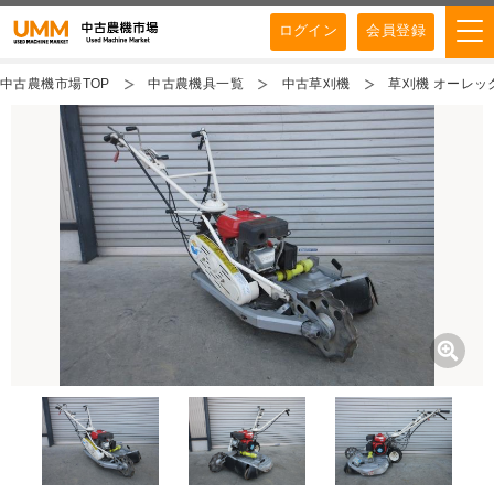
ログイン
会員登録
中古農機市場TOP
中古農機具一覧
中古草刈機
草刈機 オーレック