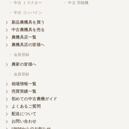
・ 中古 トラクター
・ 中古 田植機
対応ありがとうございました。
・ 中古 コンバイン
新品農機具を買う
三重県／山本
中古農機具を売る
共立シュレッターを受け取りました。 状態は問題な
農機具店一覧
く、エンジンも調子がよさそうです。 ありがとうご
ざいました。
農機具店の皆様へ
・ 会員登録
三重県／
農家の皆様へ
いつも色々お願いごとをしますが、 無理なお願いも
・ 会員登録
嫌な顔をせずに一生懸命頑張ってくれる中山さんに
感謝しています。ここで3台買いましたが、これから
相場情報一覧
もよろしくお願いしたいです。
売買実績一覧
初めての中古農機ガイド
よくあるご質問
三重県／
配送について
初めてコンバインを買いに行ったのですが、とても
明るい方に担当していただき細かく説明して下さっ
お問い合わせ
てとても嬉しかったです。
UMMからのお知らせ