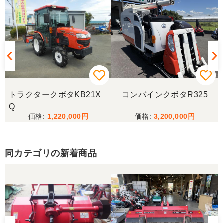
この度はお世話になりました。また、機会があれば
よろしくお願いします。
三重県／ユウスケ
購入から引き取りまでスムーズでした。ありがとう
ございました。
トラクタークボタKB21X
コンバインクボタR325
三重県／
Q
1,220,000
3,200,000
当方の要望に対して、素早く対応していただき感謝
しております。 ありがとうございました。
同カテゴリの新着商品
三重県／山﨑
スタッフの鈴木さんが親切で機械に詳しく 丁寧にご
対応頂きました。 ありがとう！ 少し距離はあります
が、今後も農機具を買う際はのうき屋さんを利用し
ようと思います。