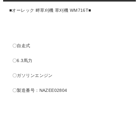
■オーレック 畔草刈機 草刈機 WM716T
■
〇自走式
〇6.3馬力
〇ガソリンエンジン
〇製造番号：NAZEE02804