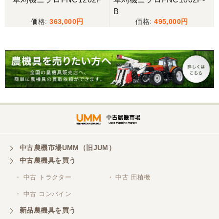
岐阜県／バインダー
B
急なお願いにも対応ありがとうございました。 あり
363,000
495,000
がとうございました。 親切に対応していただきまし
た。
岐阜県／横倉林
ありがとうございます。
岐阜県／横倉林
ありがとうございます
中古農機市場UMM（旧JUM）
中古農機具を買う
岐阜県／横倉林
・ 中古 トラクター
・ 中古 田植機
ありがとうございます
・ 中古 コンバイン
新品農機具を買う
岐阜県／横倉林