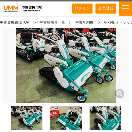
ログイン
会員登録
中古農機市場TOP
中古農機具一覧
中古草刈機
草刈機 オーレック