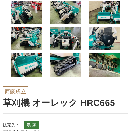
商談成立
草刈機 オーレック HRC665
販売先：
農 家