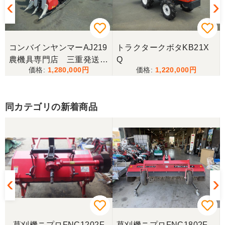
ました。次回もこちらで購入させて頂きます。
岐阜県／田畑
コンバインヤンマーAJ219
トラクタークボタKB21X
今回もしっかり整備整備をしてくださり安心です大
農機具専門店 三重発送整
Q
事に長く使わせていただきますありがとうございま
1,280,000
1,220,000
備済み
す
同カテゴリの新着商品
岐阜県／田畑
しっかり整備をしてくださり安心して購入させてい
ただきましたありがとうございます
岐阜県／長池松広
この度は、コンバイン購入に際しまして、納品日に
際しては、ご配慮頂き誠にありがとうございまし
た。本当に助かりました。
草刈機ニプロFNC1202F
草刈機ニプロFNC1802F-