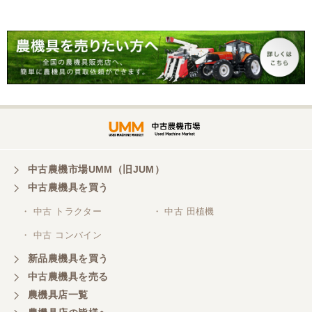
こちらの、対応も、よく、大変、満足、です。
三重県／谷本勝美
こちらの、対応、も、よくして、くれました。
三重県／谷本勝美
対応も、よくしてくれました、有難うございまし
た。
中古農機市場UMM（旧JUM）
中古農機具を買う
三重県／山本
・ 中古 トラクター
・ 中古 田植機
対応ありがとうございました。
・ 中古 コンバイン
新品農機具を買う
三重県／山本
中古農機具を売る
共立シュレッターを受け取りました。 状態は問題な
農機具店一覧
く、エンジンも調子がよさそうです。 ありがとうご
ざいました。