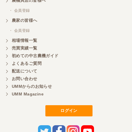
農機具店の皆様へ
・ 会員登録
三重県／
農家の皆様へ
いつも色々お願いごとをしますが、 無理なお願いも
・ 会員登録
嫌な顔をせずに一生懸命頑張ってくれる中山さんに
感謝しています。ここで3台買いましたが、これから
相場情報一覧
もよろしくお願いしたいです。
売買実績一覧
初めての中古農機ガイド
よくあるご質問
三重県／
配送について
初めてコンバインを買いに行ったのですが、とても
明るい方に担当していただき細かく説明して下さっ
お問い合わせ
てとても嬉しかったです。
UMMからのお知らせ
UMM Magazine
三重県／
ログイン
担当さんの説明が丁寧で分かりやすく、急な要望に
も迅速に対応して頂き非常に助かりました。