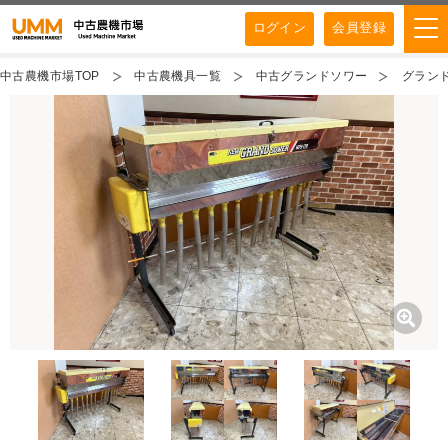
ログイン
会員登録
中古農機市場TOP
中古農機具一覧
中古グランドソワー
グランド