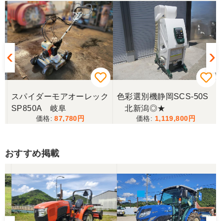
ク
スパイダーモアオーレック
色彩選別機静岡SCS-50S
SP850A 岐阜
北新潟◎★
87,780
1,119,800
おすすめ掲載