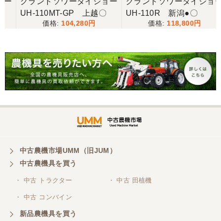
ー
グランドソワータイショー
グランドソワータイショー
UH-110MT-GP 上越〇
UH-110R 新潟●〇
104,280
118,800
中古農機市場UMM（旧JUM）
中古農機具を買う
・ 中古 トラクター
・ 中古 田植機
・ 中古 コンバイン
新品農機具を買う