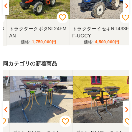
G
トラクタークボタSL24FM
トラクターイセキNT433F
AN
F-UGCY
1,750,000
4,500,000
同カテゴリの新着商品