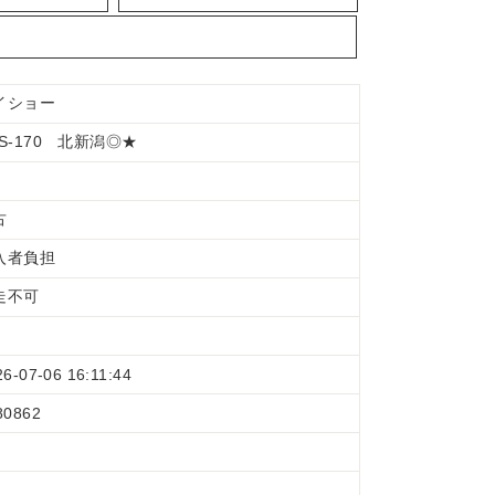
イショー
PS-170 北新潟◎★
古
入者負担
走不可
26-07-06 16:11:44
80862