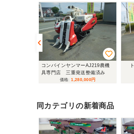
433FF-UG
コンバインヤンマーAJ219農機
ト
具専門店 三重発送整備済み
,000
1,280,000
同カテゴリの新着商品