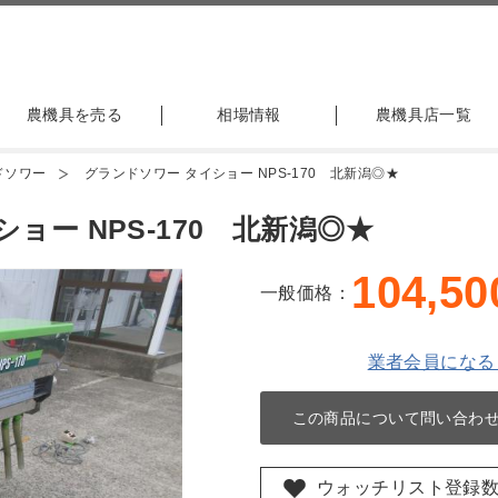
農機具を売る
相場情報
農機具店一覧
ドソワー
グランドソワー タイショー NPS-170 北新潟◎★
ョー NPS-170 北新潟◎★
104,50
一般価格：
業者会員になる
この商品について問い合わ
ウォッチリスト登録