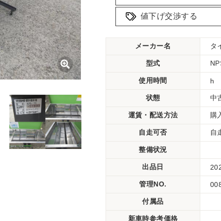
値下げ交渉する
メーカー名
タ
型式
N
使用時間
h
状態
中
運賃・配送方法
購
自走可否
自
整備状況
出品日
20
管理NO.
00
付属品
新車時参考価格