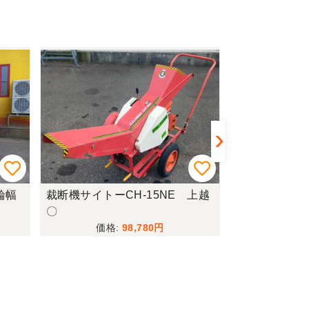
輪幅
裁断機サイトーCH-15NE 上越
田植機クボタN
〇
新潟〇★
98,780