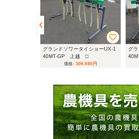
ショーUH-1
グランドソワータイショーUX-1
グラ
40MT-GP 上越 □
40
,800
309,980