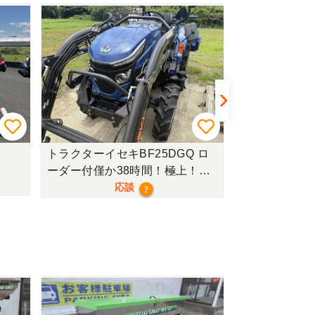
トラクターイセキBF25DGQ ロ
トラクターク
ーダー付僅か38時間！極上！現
行モデル！
応談
?