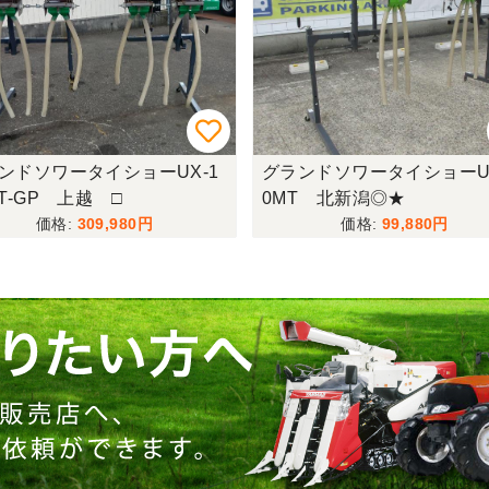
ンドソワータイショーUX-1
グランドソワータイショーU
MT-GP 上越 □
0MT 北新潟◎★
309,980
99,880