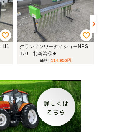
H11
グランドソワータイショーNPS-
グランドソワー
170 北新潟◎★
10MT-GP 
114,950