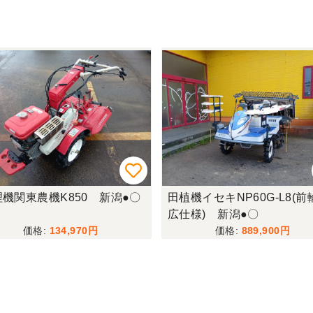
機関東農機K850 新潟●〇
田植機イセキNP60G-L8(前
広仕様) 新潟●〇
134,970
889,900