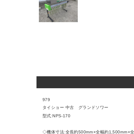
979
タイショー 中古 グランドソワー
型式:NPS-170
◇機体寸法:全長約500mm×全幅約1,500mm×全