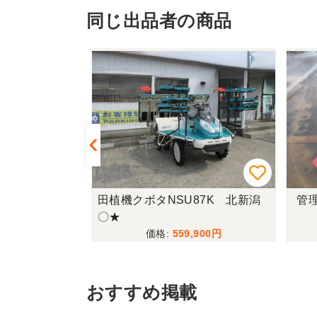
同じ出品者の商品
E447(UFO
田植機クボタNSU87K 北新潟
管理
〇★
,800
559,900
おすすめ掲載