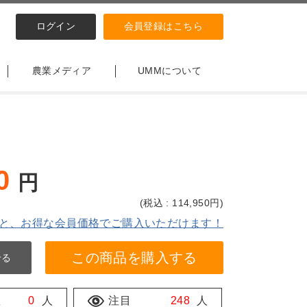
ログイン
会員登録はこちら
農業メディア
UMMについて
0
円
(
税込 : 114,950
円)
と、お得な会員価格でご購入いただけます！
この商品を購入する
せる
数
0
人
注目
248
人