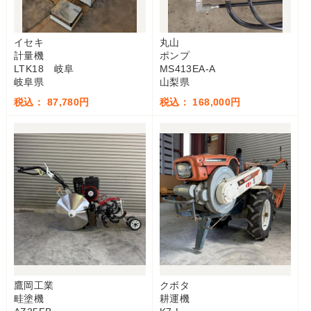
イセキ
丸山
計量機
ポンプ
LTK18 岐阜
MS413EA-A
岐阜県
山梨県
税込： 87,780円
税込： 168,000円
鷹岡工業
クボタ
畦塗機
耕運機