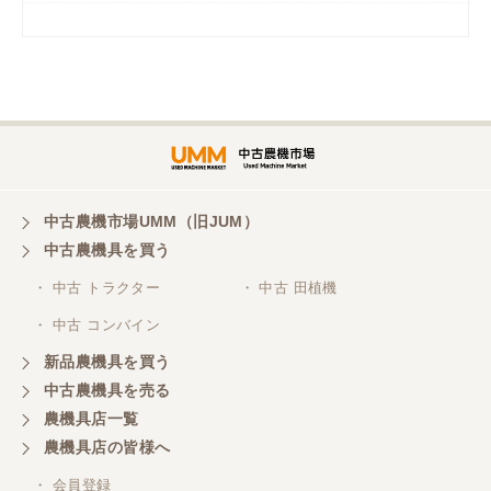
岡山県／
ツカサ商会 津山営業所
埼玉県／
株式会社トミタモータース
中古農機市場UMM（旧JUM）
中古農機具を買う
三重県／
株式会社 ケイ・エス・エンタープライズ
・ 中古 トラクター
・ 中古 田植機
・ 中古 コンバイン
新品農機具を買う
中古農機具を売る
農機具店一覧
農機具店の皆様へ
・ 会員登録