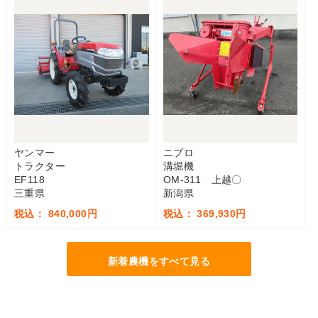
ヤンマー
ニプロ
トラクター
溝堀機
EF118
OM-311 上越〇
三重県
新潟県
税込： 840,000円
税込： 369,930円
新着農機をすべて見る