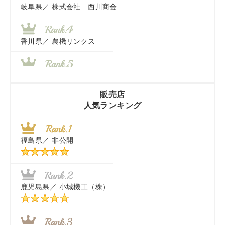
岐阜県／
株式会社 西川商会
香川県／
農機リンクス
山梨県／
株式会社 ヨダ兄弟商会
販売店
人気ランキング
茨城県／
近江商事合同会社：「茨城中古農建機販売」
福島県／
非公開
千葉県／
株式会社テクノ・タカ
福岡県／
株式会社カドワキ機械（旧ナカガワ農機商会）
鹿児島県／
小城機工（株）
東京都／
株式会社マーケットエンタープライズ