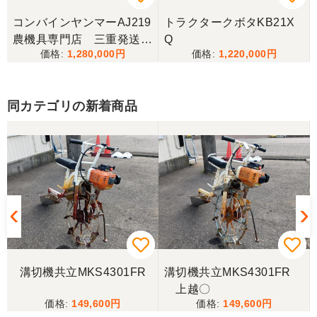
コンバインヤンマーAJ219
トラクタークボタKB21X
農機具専門店 三重発送整
Q
1,280,000
1,220,000
備済み
同カテゴリの新着商品
溝切機共立MKS4301FR
溝切機共立MKS4301FR
上越〇
149,600
149,600