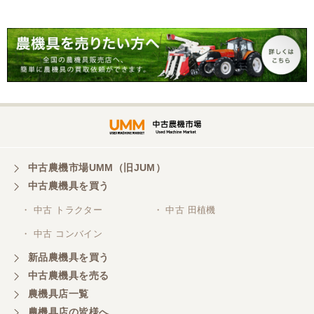
中古農機市場UMM（旧JUM）
中古農機具を買う
・ 中古 トラクター
・ 中古 田植機
・ 中古 コンバイン
新品農機具を買う
中古農機具を売る
農機具店一覧
農機具店の皆様へ