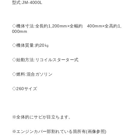
型式:JM-4000L
◇機体寸法:全長約1,200mm×全幅約 400mm×全高約1,
000mm
◇機体質量:約20㎏
◇始動方法:リコイルスターター式
◇燃料:混合ガソリン
◇260サイズ
※全体的にサビが目立ちます。
※エンジンカバー部割れている箇所有(画像参照)