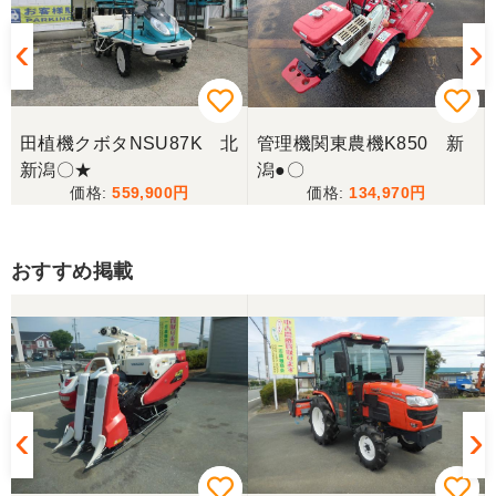
田植機クボタNSU87K 北
管理機関東農機K850 新
新潟〇★
潟●〇
559,900
134,970
おすすめ掲載