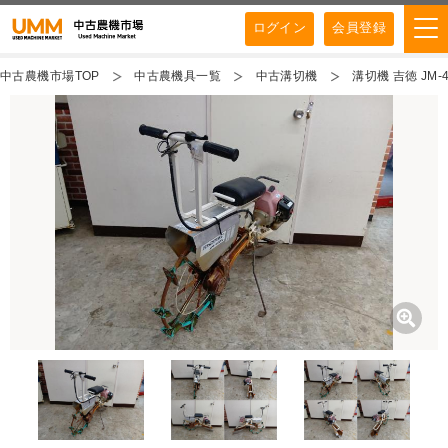
ログイン
会員登録
中古農機市場TOP
中古農機具一覧
中古溝切機
溝切機 吉徳 JM-