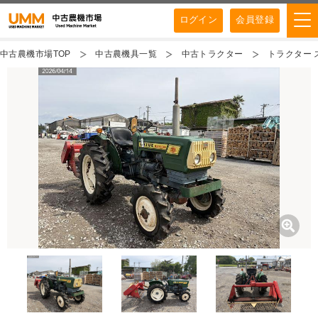
ログイン
会員登録
中古農機市場TOP
中古農機具一覧
中古トラクター
トラクター スズ