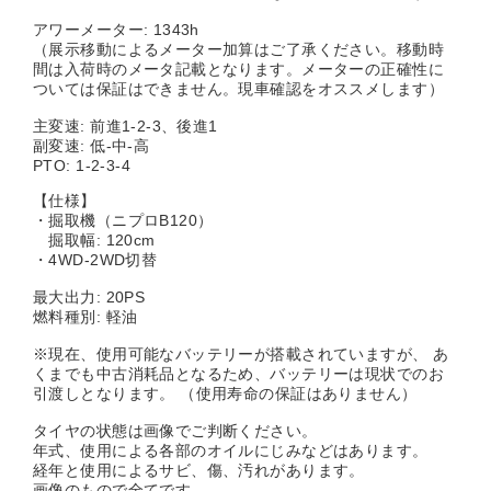
アワーメーター: 1343h
（展示移動によるメーター加算はご了承ください。移動時
間は入荷時のメータ記載となります。メーターの正確性に
ついては保証はできません。現車確認をオススメします）
主変速: 前進1-2-3、後進1
副変速: 低-中-高
PTO: 1-2-3-4
【仕様】
・掘取機（ニプロB120）
掘取幅: 120cm
・4WD-2WD切替
最大出力: 20PS
燃料種別: 軽油
※現在、使用可能なバッテリーが搭載されていますが、 あ
くまでも中古消耗品となるため、バッテリーは現状でのお
引渡しとなります。 （使用寿命の保証はありません）
タイヤの状態は画像でご判断ください。
年式、使用による各部のオイルにじみなどはあります。
経年と使用によるサビ、傷、汚れがあります。
画像のもので全てです。