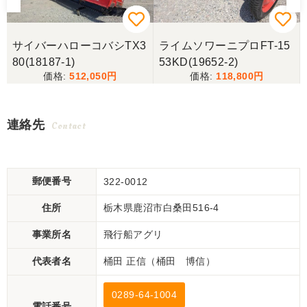
-
サイバーハローコバシTX3
ライムソワーニプロFT-15
80(18187-1)
53KD(19652-2)
512,050
118,800
連絡先
Contact
郵便番号
322-0012
住所
栃木県鹿沼市白桑田516-4
事業所名
飛行船アグリ
代表者名
桶田 正信（桶田 博信）
0289-64-1004
電話番号