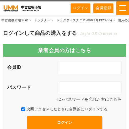
ログイン
会員登録
中古農機市場TOP
トラクター
トラクタースズエM2000IID(19237-5)
購入の
ログインして商品の購入をする
Login OR Contact us
業者会員の方はこちら
会員ID
パスワード
ID･パスワードを忘れた方はこちら
次回アクセスしたときに自動的にログインする