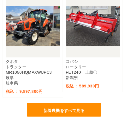
クボタ
コバシ
トラクター
ロータリー
MR1050HQMAXWUPC3
FET240 上越〇
岐阜
新潟県
岐阜県
税込： 589,930円
税込： 9,897,800円
新着農機をすべて見る