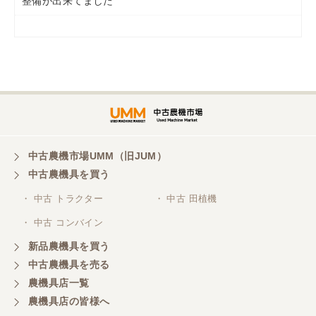
整備が出来てました
岡山県／
ツカサ商会 津山営業所
埼玉県／
株式会社トミタモータース
中古農機市場UMM（旧JUM）
中古農機具を買う
三重県／
株式会社 ケイ・エス・エンタープライズ
・ 中古 トラクター
・ 中古 田植機
・ 中古 コンバイン
新品農機具を買う
中古農機具を売る
農機具店一覧
農機具店の皆様へ