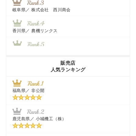
岐阜県／
株式会社 西川商会
香川県／
農機リンクス
山梨県／
株式会社 ヨダ兄弟商会
販売店
人気ランキング
茨城県／
近江商事合同会社：「茨城中古農建機販売」
福島県／
非公開
千葉県／
株式会社テクノ・タカ
福岡県／
株式会社カドワキ機械（旧ナカガワ農機商会）
鹿児島県／
小城機工（株）
東京都／
株式会社マーケットエンタープライズ