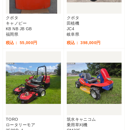
クボタ
クボタ
キャノピー
田植機
KB NB JB GB
JC4
福岡県
岐阜県
税込： 55,000円
税込： 398,000円
TORO
筑水キャニコム
ロータリーモア
乗用草刈機