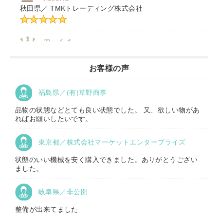
秋田県／
TMKトレーディング株式会社
秋田県／
TMKトレーディング株式会社
香川県／
農機リンクス
お客様の声
福島県／(有)草野商事
京都府／
株式会社キリノ
品物の状態などとても良い状態でした。 又、欲しい物があ
ればお願いしたいです。
東京都／株式会社マーケットエンタープライズ
福島県／
(有)草野商事
状態のいい機械を安く購入できました。ありがとうござい
ました。
岐阜県／非公開
山形県／
株式会社ノーキステージ
整備が出来てました