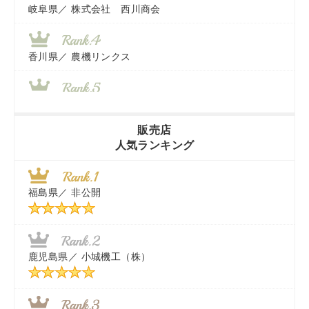
岐阜県／
株式会社 西川商会
香川県／
農機リンクス
山梨県／
株式会社 ヨダ兄弟商会
販売店
人気ランキング
茨城県／
近江商事合同会社：「茨城中古農建機販売」
福島県／
非公開
千葉県／
株式会社テクノ・タカ
福岡県／
株式会社カドワキ機械（旧ナカガワ農機商会）
鹿児島県／
小城機工（株）
東京都／
株式会社マーケットエンタープライズ