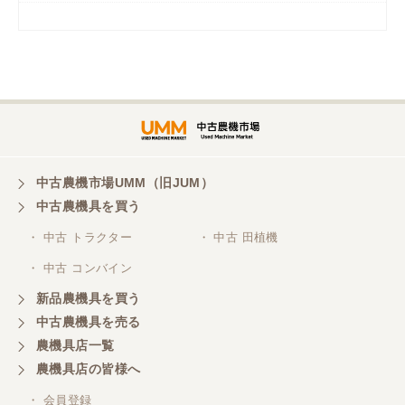
岡山県／
ツカサ商会 津山営業所
埼玉県／
株式会社トミタモータース
中古農機市場UMM（旧JUM）
中古農機具を買う
三重県／
株式会社 ケイ・エス・エンタープライズ
・ 中古 トラクター
・ 中古 田植機
・ 中古 コンバイン
新品農機具を買う
中古農機具を売る
農機具店一覧
農機具店の皆様へ
・ 会員登録