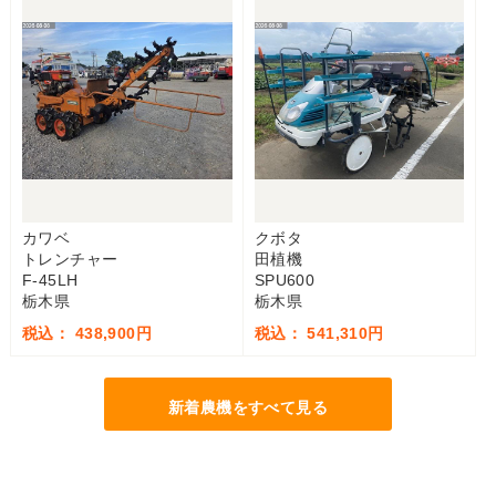
カワベ
クボタ
トレンチャー
田植機
F-45LH
SPU600
栃木県
栃木県
税込： 438,900円
税込： 541,310円
新着農機をすべて見る