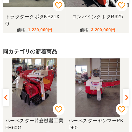
ございました。
トラクタークボタKB21X
コンバインクボタR325
三重県／
Q
1,220,000
3,200,000
当方の要望に対して、素早く対応していただき感謝
しております。 ありがとうございました。
同カテゴリの新着商品
三重県／山﨑
スタッフの鈴木さんが親切で機械に詳しく 丁寧にご
対応頂きました。 ありがとう！ 少し距離はあります
が、今後も農機具を買う際はのうき屋さんを利用し
ようと思います。
三重県／miraisann
写真と現物が違いすぎる
ハーベスター片倉機器工業
ハーベスターヤンマーPK
FH60G
D60
三重県／谷本勝美