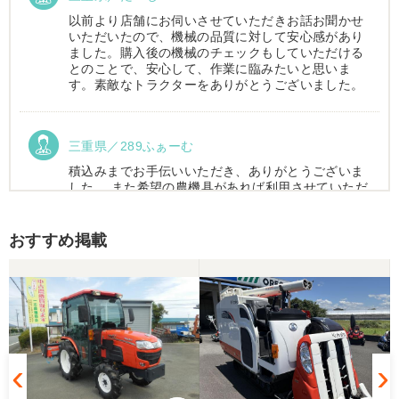
以前より店舗にお伺いさせていただきお話お聞かせ
いただいたので、機械の品質に対して安心感があり
ました。購入後の機械のチェックもしていただける
とのことで、安心して、作業に臨みたいと思いま
す。素敵なトラクターをありがとうございました。
三重県／289ふぁーむ
積込みまでお手伝いいただき、ありがとうございま
した。 また希望の農機具があれば利用させていただ
きます。
おすすめ掲載
三重県／トシ
この度はお世話になりました。また、機会があれば
よろしくお願いします。
三重県／ユウスケ
購入から引き取りまでスムーズでした。ありがとう