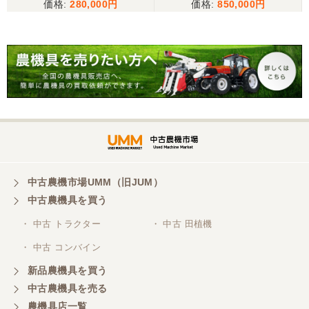
280,000
850,000
こちらの、対応も、よく、大変、満足、です。
三重県／谷本勝美
こちらの、対応、も、よくして、くれました。
三重県／谷本勝美
対応も、よくしてくれました、有難うございまし
た。
中古農機市場UMM（旧JUM）
中古農機具を買う
三重県／山本
・ 中古 トラクター
・ 中古 田植機
対応ありがとうございました。
・ 中古 コンバイン
新品農機具を買う
三重県／山本
中古農機具を売る
共立シュレッターを受け取りました。 状態は問題な
農機具店一覧
く、エンジンも調子がよさそうです。 ありがとうご