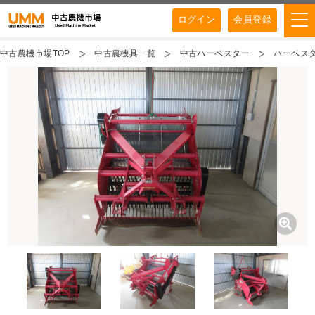
ログイン
会員登録
中古農機市場TOP
中古農機具一覧
中古ハーベスター
ハーベスタ