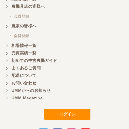
ざいました。
農機具店の皆様へ
・ 会員登録
三重県／
農家の皆様へ
いつも色々お願いごとをしますが、 無理なお願いも
・ 会員登録
嫌な顔をせずに一生懸命頑張ってくれる中山さんに
感謝しています。ここで3台買いましたが、これから
相場情報一覧
もよろしくお願いしたいです。
売買実績一覧
初めての中古農機ガイド
よくあるご質問
三重県／
配送について
初めてコンバインを買いに行ったのですが、とても
明るい方に担当していただき細かく説明して下さっ
お問い合わせ
てとても嬉しかったです。
UMMからのお知らせ
UMM Magazine
三重県／
ログイン
担当さんの説明が丁寧で分かりやすく、急な要望に
も迅速に対応して頂き非常に助かりました。