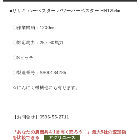
■ササキ ハーベスター パワーハーベスター HN1254
■
〇作業幅約：1200㎜
〇対応馬力：25～60馬力
〇Sヒッチ
〇製造番号：SS00134285
☆にんにく機械他にも有ります。
【お問合せ】0596-55-2711
『あなたの農機具を1番高く売ろう！』
最大5社の査定額
を比較できる
アグリユース