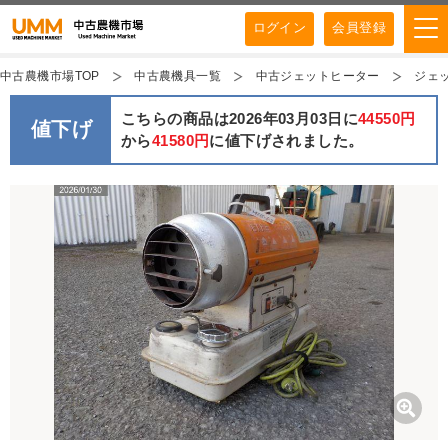
ログイン
会員登録
中古農機市場TOP
中古農機具一覧
中古ジェットヒーター
ジェット
こちらの商品は2026年03月03日に
44550円
値下げ
から
41580円
に値下げされました。