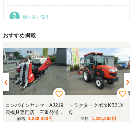
栃木県／増田
運搬車動作確認しました。良い買い物ができまし
た。ありがとうございました。
おすすめ掲載
コンバインヤンマーAJ219
トラクタークボタKB21X
農機具専門店 三重発送整
Q
1,280,000
1,220,000
備済み