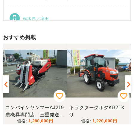
栃木県／増田
運搬車動作確認しました。良い買い物ができまし
た。ありがとうございました。
おすすめ掲載
コンバインヤンマーAJ219
トラクタークボタKB21X
農機具専門店 三重発送整
Q
1,280,000
1,220,000
備済み