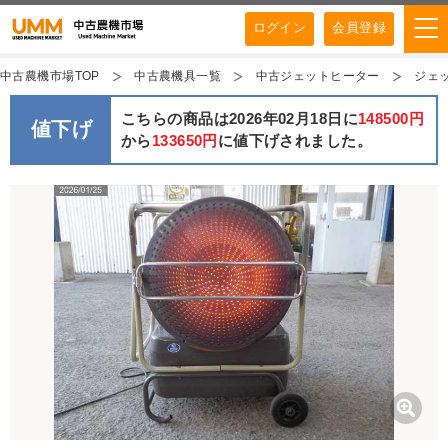
ログイン
会員登録
中古農機市場TOP
中古農機具一覧
中古ジェットヒーター
ジェッ
こちらの商品は2026年02月18日に
148500円
値下げ
から
133650円
に値下げされました。