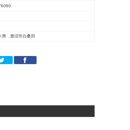
76090
木県 , 鹿沼市白桑田