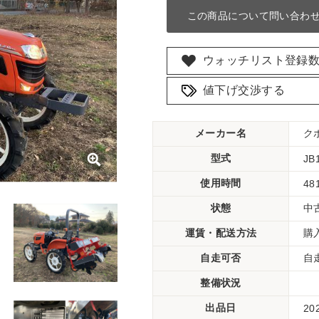
この商品について問い合わ
ウォッチリスト登録
値下げ交渉する
メーカー名
ク
型式
JB
使用時間
48
状態
中
運賃・配送方法
購
自走可否
自
整備状況
出品日
20