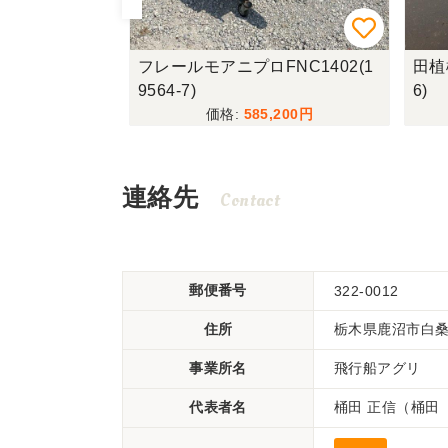
O3500D_1
フレールモアニプロFNC1402(1
田植機
9564-7)
6)
,600
585,200
連絡先
Contact
郵便番号
322-0012
住所
栃木県鹿沼市白桑田
事業所名
飛行船アグリ
代表者名
桶田 正信（桶田