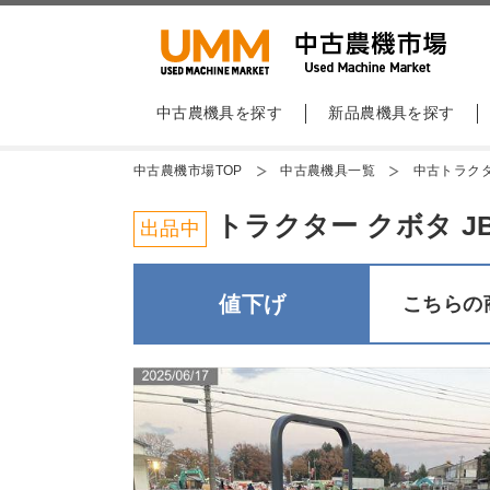
中古農機具を探す
新品農機具を探す
中古農機市場TOP
中古農機具一覧
中古トラク
トラクター クボタ JB13X
出品中
値下げ
こちらの商