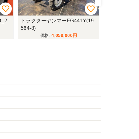
_2
トラクターヤンマーEG441Y(19
乗用草刈機筑水
564-8)
5(19564-3)
4,059,000