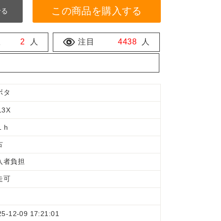
この商品を購入する
せる
数
2
人
注目
4438
人
ボタ
13X
1 h
古
入者負担
走可
25-12-09 17:21:01