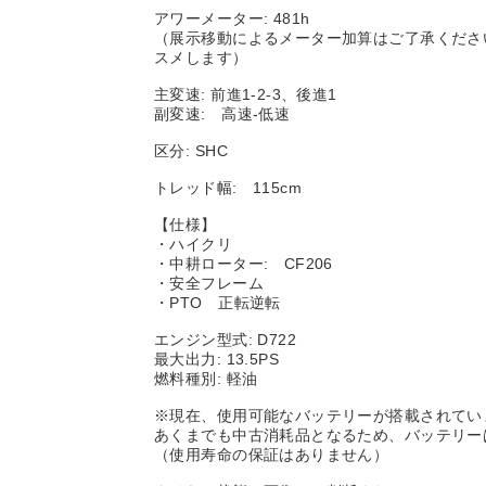
アワーメーター: 481h
（展示移動によるメーター加算はご了承くださ
スメします）
主変速: 前進1-2-3、後進1
副変速: 高速-低速
区分: SHC
トレッド幅: 115cm
【仕様】
・ハイクリ
・中耕ローター: CF206
・安全フレーム
・PTO 正転逆転
エンジン型式: D722
最大出力: 13.5PS
燃料種別: 軽油
※現在、使用可能なバッテリーが搭載されてい
あくまでも中古消耗品となるため、バッテリー
（使用寿命の保証はありません）