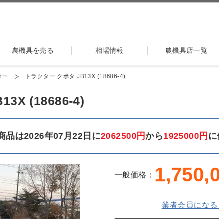
農機具を売る
相場情報
農機具店一覧
ター
トラクター クボタ JB13X (18686-4)
 (18686-4)
品は2026年07月22日に
2062500円
から
1925000円
に
1,750,
一般価格：
業者会員になる