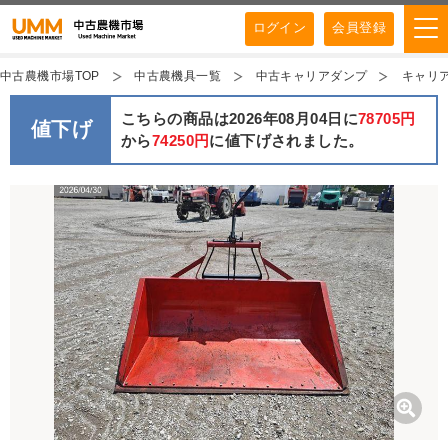
ログイン
会員登録
中古農機市場TOP
中古農機具一覧
中古キャリアダンプ
キャリアダ
こちらの商品は2026年08月04日に
78705円
値下げ
から
74250円
に値下げされました。