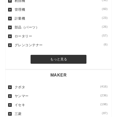
(50)
籾摺機
(60)
管理機
(23)
計量機
(26)
部品（パーツ）
(57)
ロータリー
(6)
グレンコンテナー
もっと見る
MAKER
(416)
クボタ
(236)
ヤンマー
(198)
イセキ
(87)
三菱