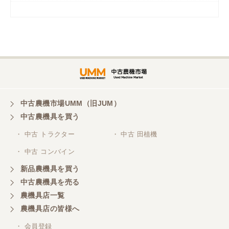
岡山県／
ツカサ商会 津山営業所
埼玉県／
株式会社トミタモータース
中古農機市場UMM（旧JUM）
中古農機具を買う
三重県／
株式会社 ケイ・エス・エンタープライズ
・ 中古 トラクター
・ 中古 田植機
・ 中古 コンバイン
新品農機具を買う
中古農機具を売る
農機具店一覧
農機具店の皆様へ
・ 会員登録