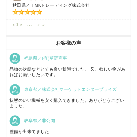
秋田県／
TMKトレーディング株式会社
秋田県／
TMKトレーディング株式会社
香川県／
農機リンクス
お客様の声
福島県／(有)草野商事
京都府／
株式会社キリノ
品物の状態などとても良い状態でした。 又、欲しい物があ
ればお願いしたいです。
東京都／株式会社マーケットエンタープライズ
福島県／
(有)草野商事
状態のいい機械を安く購入できました。ありがとうござい
ました。
岐阜県／非公開
山形県／
株式会社ノーキステージ
整備が出来てました