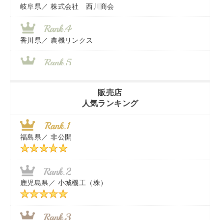
岐阜県／
株式会社 西川商会
香川県／
農機リンクス
山梨県／
株式会社 ヨダ兄弟商会
販売店
人気ランキング
茨城県／
近江商事合同会社：「茨城中古農建機販売」
福島県／
非公開
千葉県／
株式会社テクノ・タカ
福岡県／
株式会社カドワキ機械（旧ナカガワ農機商会）
鹿児島県／
小城機工（株）
東京都／
株式会社マーケットエンタープライズ