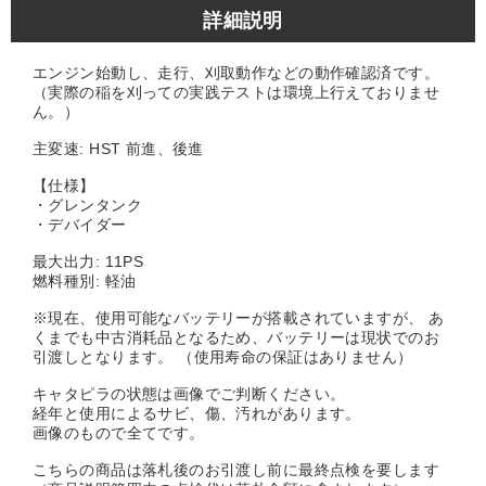
詳細説明
エンジン始動し、走行、刈取動作などの動作確認済です。
（実際の稲を刈っての実践テストは環境上行えておりませ
ん。）
主変速: HST 前進、後進
【仕様】
・グレンタンク
・デバイダー
最大出力: 11PS
燃料種別: 軽油
※現在、使用可能なバッテリーが搭載されていますが、 あ
くまでも中古消耗品となるため、バッテリーは現状でのお
引渡しとなります。 （使用寿命の保証はありません）
キャタピラの状態は画像でご判断ください。
経年と使用によるサビ、傷、汚れがあります。
画像のもので全てです。
こちらの商品は落札後のお引渡し前に最終点検を要します