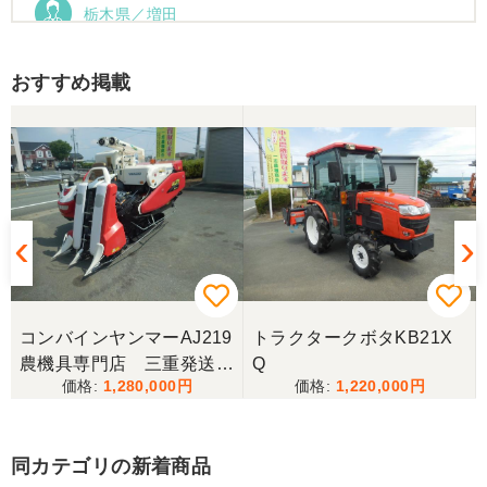
栃木県／増田
運搬車動作確認しました。良い買い物ができまし
た。ありがとうございました。
おすすめ掲載
コンバインヤンマーAJ219
トラクタークボタKB21X
農機具専門店 三重発送整
Q
1,280,000
1,220,000
備済み
同カテゴリの新着商品