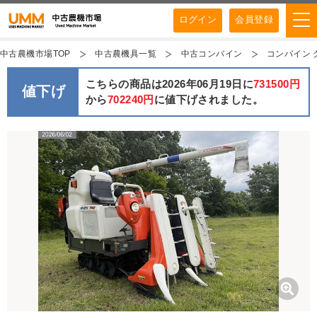
ログイン
会員登録
中古農機市場TOP
中古農機具一覧
中古コンバイン
コンバイン クボ
こちらの商品は2026年06月19日に
731500円
値下げ
から
702240円
に値下げされました。