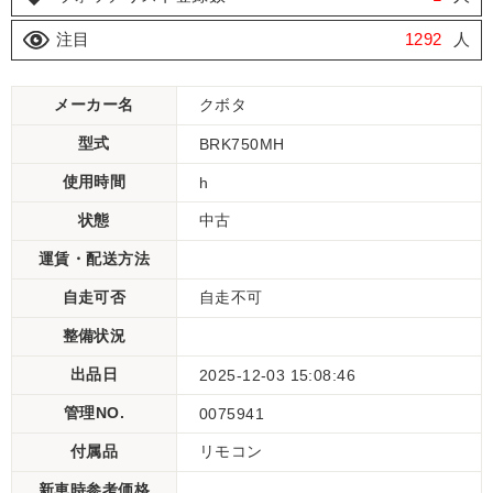
注目
1292
人
メーカー名
クボタ
型式
BRK750MH
使用時間
h
状態
中古
運賃・配送方法
自走可否
自走不可
整備状況
出品日
2025-12-03 15:08:46
管理NO.
0075941
付属品
リモコン
新車時参考価格