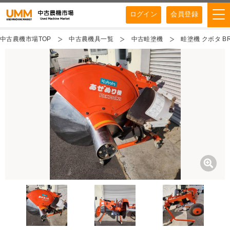
ログイン
会員登録
中古農機市場TOP
中古農機具一覧
中古畦塗機
畦塗機 クボタ BR