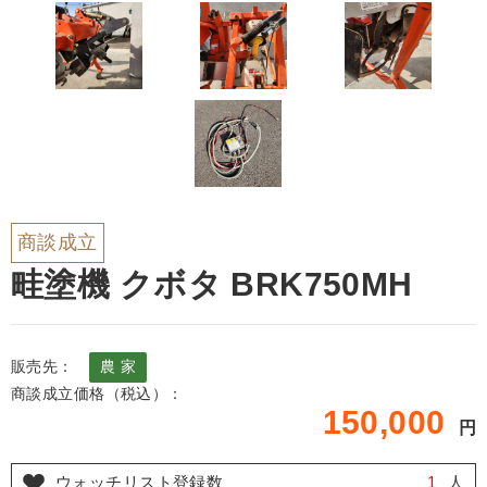
商談成立
畦塗機 クボタ BRK750MH
販売先：
農 家
商談成立価格（税込）：
150,000
円
ウォッチリスト登録数
1
人