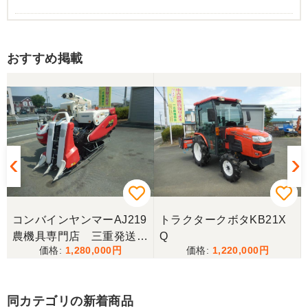
香川県／まめとら
おすすめ掲載
リピート購入させて頂きました。 ありがとうござい
ます。
香川県／井上
とても良くしてもらいました。また購入したいと思
います。
香川県／西川忠洋
丁寧な対応をしていただき計量選別機を無事持ち帰
コンバインヤンマーAJ219
トラクタークボタKB21X
ることができました。今年の籾摺り時に旧機が故障
農機具専門店 三重発送整
Q
し、修理の目途が無い中、手頃な価格の本機を見つ
1,280,000
1,220,000
備済み
けることが出来て大満足です。リンスクさんありが
とうございました。
同カテゴリの新着商品