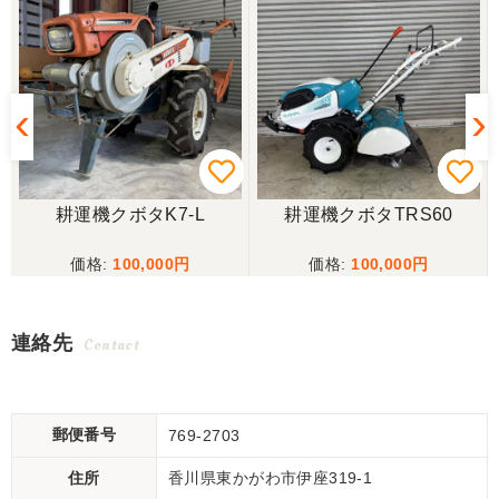
耕運機クボタK7-L
耕運機クボタTRS60
100,000
100,000
連絡先
Contact
郵便番号
769-2703
住所
香川県東かがわ市伊座319-1