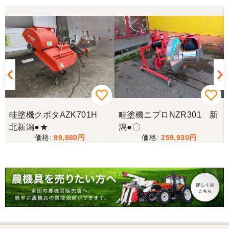
香川県／山崎
10月にコンバインを購入させていただきました、香
川県から熊本県まで運んでもらい、 とても親切に機
械の説明をしていただき感謝しています。 そして、
この度無事に稲刈りを行い、終了しました。 農機リ
ンクスさん、ありがとうございました。
畦塗機クボタAZK701H
畦塗機ニプロNZR301 新
北新潟●★
潟●〇
99,880
259,930