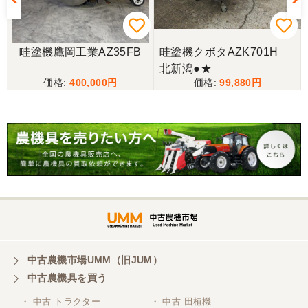
上
畦塗機鷹岡工業AZ35FB
畦塗機クボタAZK701H
北新潟●★
400,000
99,880
中古農機市場UMM（旧JUM）
中古農機具を買う
・ 中古 トラクター
・ 中古 田植機