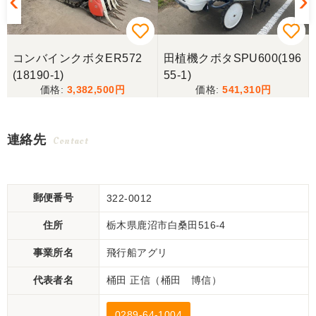
コンバインクボタER572
田植機クボタSPU600(196
(18190-1)
55-1)
3,382,500
541,310
連絡先
Contact
郵便番号
322-0012
住所
栃木県鹿沼市白桑田516-4
事業所名
飛行船アグリ
代表者名
桶田 正信（桶田 博信）
0289-64-1004