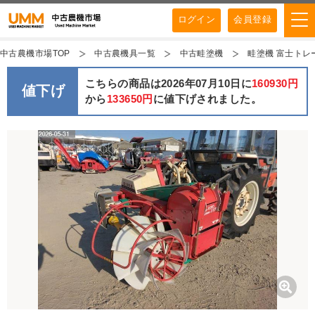
ログイン
会員登録
中古農機市場TOP
中古農機具一覧
中古畦塗機
畦塗機 富士トレーラー
こちらの商品は2026年07月10日に
160930円
値下げ
から
133650円
に値下げされました。