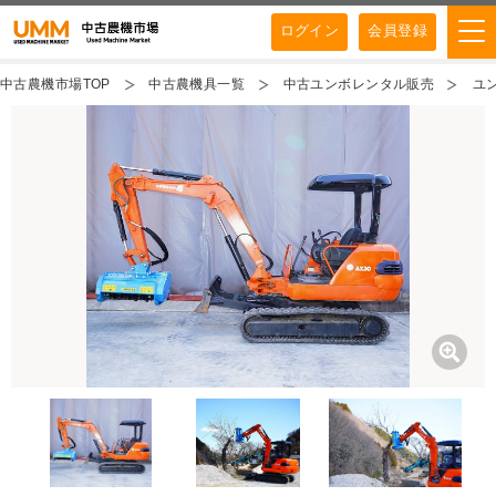
ログイン
会員登録
中古農機市場TOP
中古農機具一覧
中古ユンボレンタル販売
ユ