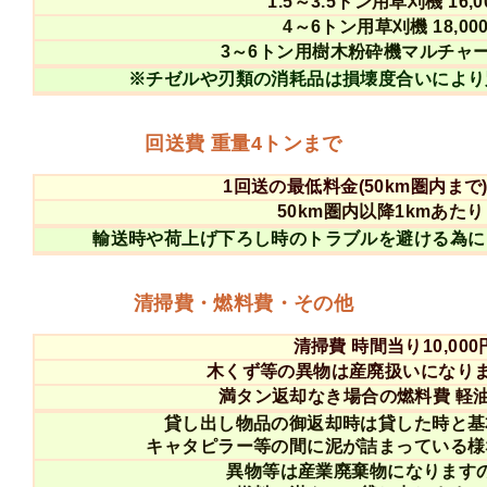
1.5～3.5トン用草刈機 16,
4～6トン用草刈機 18,00
3～6トン用樹木粉砕機マルチャー 2
※チゼルや刃類の消耗品は損壊度合いにより
回送費 重量4トンまで
1回送の最低料金(50km圏内まで) 
50km圏内以降1kmあたり
輸送時や荷上げ下ろし時のトラブルを避ける為に
清掃費・燃料費・その他
清掃費 時間当り10,000
木くず等の異物は産廃扱いになりま
満タン返却なき場合の燃料費 軽油1
貸し出し物品の御返却時は貸した時と基
キャタピラー等の間に泥が詰まっている様
異物等は産業廃棄物になります