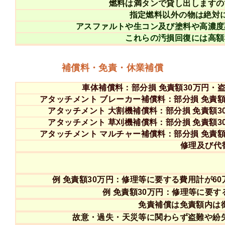
燃料は満タンで貸し出しますの
指定燃料以外の物は絶対
アスファルトや生コン及び塗料や高濃度
これらの汚損回復には高額
補償料・免責・休業補償
車体補償料：部分損 免責額30万円・盗難
アタッチメント ブレーカー補償料：部分損 免責額30
アタッチメント 大割機補償料：部分損 免責額30万
アタッチメント 草刈機補償料：部分損 免責額30万
アタッチメント マルチャー補償料：部分損 免責額30
修理及び代
例 免責額30万円：修理等に要する費用計が6
例 免責額30万円：修理等に要す
免責補償は免責額内は
故意・過失・天災等に関わらず盗難や紛