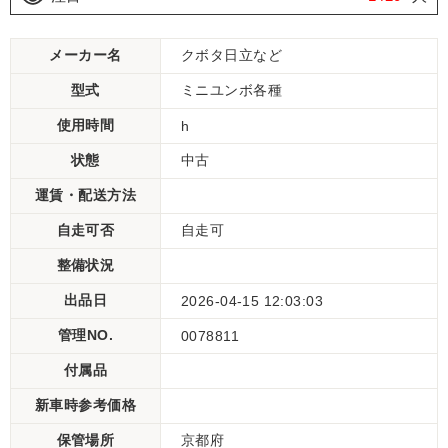
メーカー名
クボタ日立など
型式
ミニユンボ各種
使用時間
h
状態
中古
運賃・配送方法
自走可否
自走可
整備状況
出品日
2026-04-15 12:03:03
管理NO.
0078811
付属品
新車時参考価格
保管場所
京都府