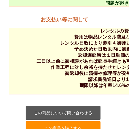
問題が起き
お支払い等に関して
レンタルの費
費用は物品レンタル費及
レンタル日数により割引も御座
予め決めた日数以内に御
返却遅延時は１日単価の
二日以上前に御相談があれば延長手続きも
作業工程に対し余裕を持たせたレン
御返却後に清掃や修理等が発
請求書発送日より
期限以降は年率14.6
この商品について問い合わせる
この商品を購入する