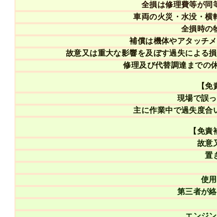
全損は修理費等が同
車両の火災・水没・横
全損時の
補償は機体やアタッチメ
故意又は重大な影響を及ぼす過失による損
修理及び代替調達までの
【免
現場で誤っ
主に作業中で過失度合
【免責
故意
置
使用
第三者が絡
エンジン