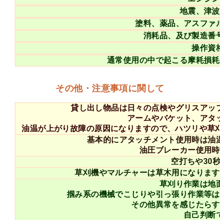
地震、津波
塗料、薬品、アスファ
消耗品、及び製造番
操作資
通常使用の中で起こる摩耗損耗
その他・注意事項に関して
貸し出し物品は日々の点検やグリスアッ
アームやバケット、アタ
油温が上がり故障の原因になりますので、ハツリや草
基本的にアタッチメント使用時は油
油圧ブレーカー使用時
空打ちや30
草刈機やマルチャーは草木用になります
草刈り作業は地
掴み系の機械でこじりや引っ張り作業等は
その他異常を感じたらす
自己判断