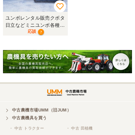
ユンボレンタル販売クボタ
日立などミニユンボ各種油
応談
圧ショベル ミニユンボ レ
?
ンタル致します！草刈り機
やマルチャーなどアタッチ
メント類もあります!
中古農機市場UMM（旧JUM）
中古農機具を買う
・ 中古 トラクター
・ 中古 田植機