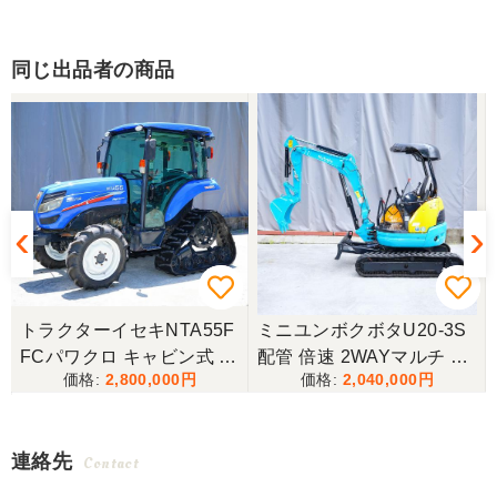
同じ出品者の商品
タ
トラクターイセキNTA55F
ミニユンボクボタU20-3S
油
FCパワクロ キャビン式 4
配管 倍速 2WAYマルチ ゴ
2,800,000
2,040,000
駆
ムキャタ仕様！
機
チ
連絡先
Contact