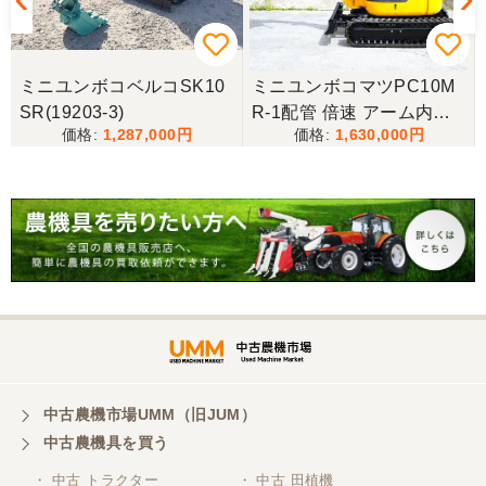
-
ミニユンボコベルコSK10
ミニユンボコマツPC10M
SR(19203-3)
R-1配管 倍速 アーム内蔵
1,287,000
1,630,000
ブレーカー 可変脚 ゴムキ
ャタ仕様！
中古農機市場UMM（旧JUM）
中古農機具を買う
・ 中古 トラクター
・ 中古 田植機