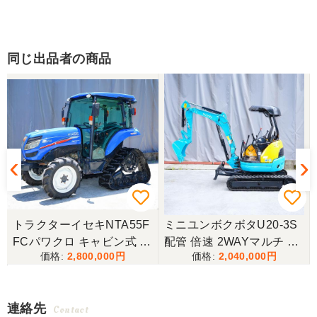
同じ出品者の商品
タ
トラクターイセキNTA55F
ミニユンボクボタU20-3S
油
FCパワクロ キャビン式 4
配管 倍速 2WAYマルチ ゴ
2,800,000
2,040,000
駆
ムキャタ仕様！
機
チ
連絡先
Contact