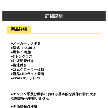
詳細説明
商品詳細
●メーカー：クボタ
●型式 ：U-30-3
●燃料： 軽油
●3トンクラス
●往復配管付き
●倍速付き
●ゴムクローラー仕様
●新品LEDライト装着
●2WAYマルチレバー
●エンジン系及び動作における基本的な操作に特に大き
な問題等も御座いません
●各油脂類点検済