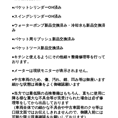
●バケットシリンダーOH済み
●スイングシリンダーOH済み
●ウォーターポンプ新品交換済み・冷却水も新品交換済
み
●バケット周りブッシュ新品交換済み
●バケットツース新品交換済み
●キチンと使えるようにその他細々整備修理等を行って
おります。
●メーターは現状モニターが表示されません。
●中古車両のため、傷、汚れ、錆、凹み等は御座います
細かな状態は画像をよく御確認願います
●当方では最低限の点検整備はもちろん、直ちに使用に
障る様な重大な不具合等が見受けられた場合は必ず修
理等をしてから出品しております
（車両全体での細かな不具合や中古車固有のクセ等は
口頭文面ではお伝えしきれませんので、御購入前には
可能な限り現車確認をお願いしております）