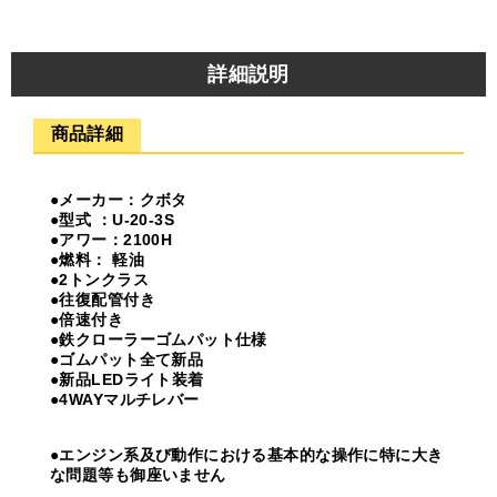
詳細説明
商品詳細
●メーカー：クボタ
●型式 ：U-20-3S
●アワー：2100H
●燃料： 軽油
●2トンクラス
●往復配管付き
●倍速付き
●鉄クローラーゴムパット仕様
●ゴムパット全て新品
●新品LEDライト装着
●4WAYマルチレバー
●エンジン系及び動作における基本的な操作に特に大き
な問題等も御座いません