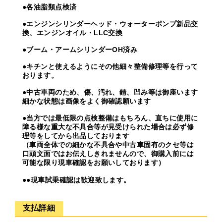
●各油脂類点検済
●エンジンシリンダーヘッド・ウォーターポンプ新品交
換、エンジンオイル・LLC交換
●ブーム・アームシリンダーOH済み
●キチンと使えるようにその他細々整備修理等を行って
おります。
●中古車両のため、傷、汚れ、錆、凹み等は御座います
細かな状態は画像をよく御確認願います
●当方では最低限の点検整備はもちろん、直ちに使用に
障る様な重大な不具合等が見受けられた場合は必ず修
理等をしてから出品しております
（車両全体での細かな不具合や中古車固有のクセ等は
口頭文面ではお伝えしきれませんので、御購入前には
可能な限り現車確認をお願いしております）
●●現車試乗確認は歓迎致します。
支払詳細