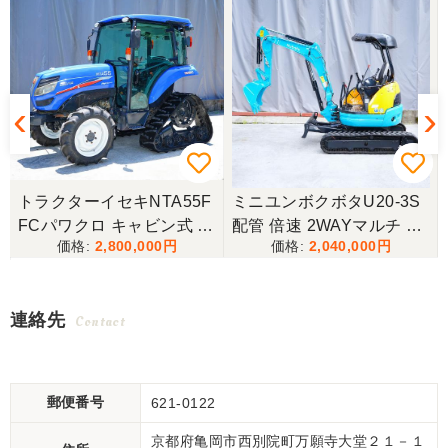
タ
トラクターイセキNTA55F
ミニユンボクボタU20-3S
油
FCパワクロ キャビン式 4
配管 倍速 2WAYマルチ ゴ
2,800,000
2,040,000
駆
ムキャタ仕様！
機
チ
連絡先
Contact
郵便番号
621-0122
京都府亀岡市西別院町万願寺大堂２１－１