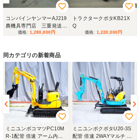
コンバインヤンマーAJ219
トラクタークボタKB21X
農機具専門店 三重発送整
Q
1,280,000
1,220,000
備済み
同カテゴリの新着商品
ミニユンボコマツPC10M
ミニユンボクボタU20-3S
R-1配管 倍速 アーム内蔵
配管 倍速 2WAYマルチ ゴ