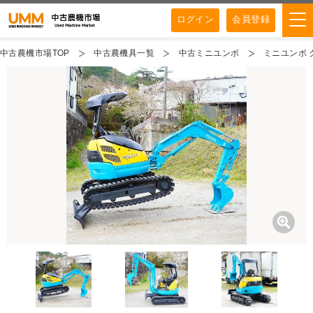
ログイン
会員登録
中古農機市場TOP
中古農機具一覧
中古ミニユンボ
ミニユンボ ク