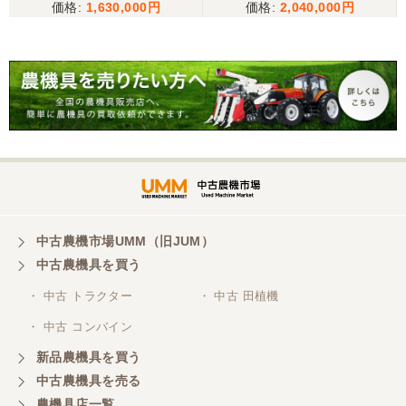
1,630,000
2,040,000
ブレーカー 可変脚 ゴムキ
ムキャタ仕様！
ャタ仕様！
中古農機市場UMM（旧JUM）
中古農機具を買う
・ 中古 トラクター
・ 中古 田植機
・ 中古 コンバイン
新品農機具を買う
中古農機具を売る
農機具店一覧