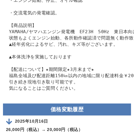
・エンジン始動、停止、オイル確認　
・交流電気の発電確認。
【商品説明】
YAMAHA/ヤマハエンジン発電機　EF23H　50Hz　東日本
状態もよくエンジン始動、各所動作確認済で問題無く動作致
▲経年劣化によるサビ、汚れ、キズ等がございます。      
▲本体洗浄を実施しております
【配送について】★期間限定★3月末まで★
福島全域及び配達距離150㎞以内の地域に限り配達料金￥20
引き続き現地引き取り可能です。
気になることはご質問ください。
価格変動履歴
2025年10月16日
26,000円（税込）→
20,000円（税込）