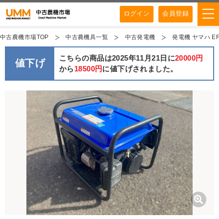
ログイン
会員登録
中古農機市場TOP
中古農機具一覧
中古発電機
発電機 ヤマハ EF2
こちらの商品は2025年11月21日に
20000円
値下げ
から
18500円
に値下げされました。