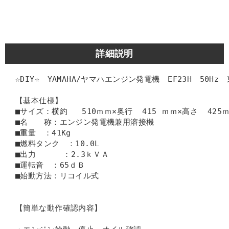
詳細説明
☆DIY☆　YAMAHA/ヤマハエンジン発電機　EF23H　50Hz
【基本仕様】
■サイズ：横約   510ｍｍ×奥行  415 ｍｍ×高さ  425
■名　　称：エンジン発電機兼用溶接機
■重量　：41Kg
■燃料タンク　：10.0L
■出力　    ：2.3ｋＶＡ
■運転音　：65ｄＢ
■始動方法：リコイル式
【簡単な動作確認内容】 　 