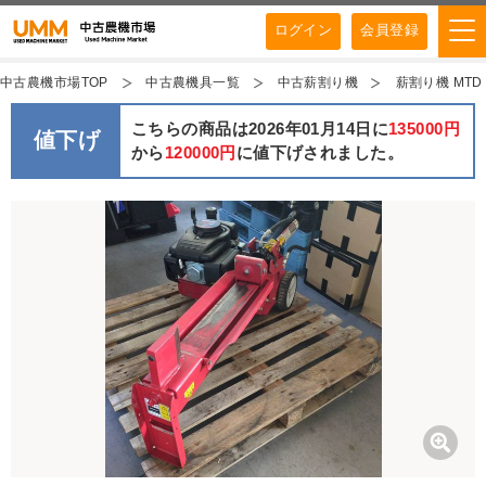
ログイン
会員登録
中古農機市場TOP
中古農機具一覧
中古薪割り機
薪割り機 MTD 
こちらの商品は2026年01月14日に
135000円
値下げ
から
120000円
に値下げされました。