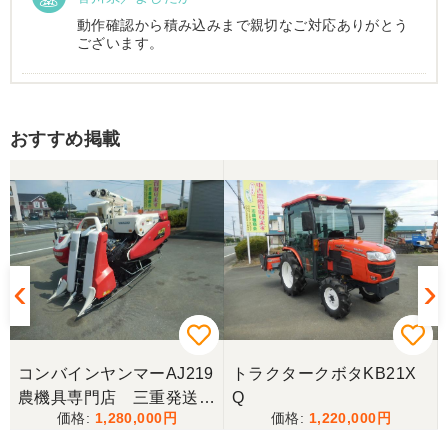
動作確認から積み込みまで親切なご対応ありがとう
ございます。
香川県／まめとら
おすすめ掲載
リピート購入させて頂きました。 ありがとうござい
ます。
香川県／井上
とても良くしてもらいました。また購入したいと思
います。
香川県／西川忠洋
丁寧な対応をしていただき計量選別機を無事持ち帰
コンバインヤンマーAJ219
トラクタークボタKB21X
ることができました。今年の籾摺り時に旧機が故障
農機具専門店 三重発送整
Q
し、修理の目途が無い中、手頃な価格の本機を見つ
1,280,000
1,220,000
備済み
けることが出来て大満足です。リンスクさんありが
とうございました。