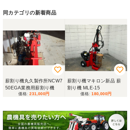
同カテゴリの新着商品
香川県／山崎
10月にコンバインを購入させていただきました、香
川県から熊本県まで運んでもらい、 とても親切に機
械の説明をしていただき感謝しています。 そして、
この度無事に稲刈りを行い、終了しました。 農機リ
ンクスさん、ありがとうございました。
薪割り機丸久製作所NCW7
薪割り機マキロン新品 薪
50EGA業務用薪割り機
割り機 MLE-15
231,000
180,000