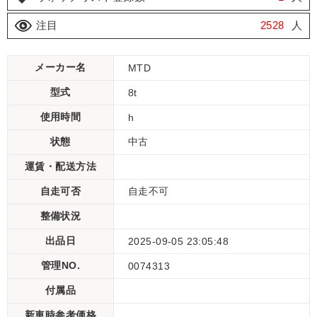
注目
2528
人
メーカー名
MTD
型式
8t
使用時間
h
状態
中古
運賃・配送方法
自走可否
自走不可
整備状況
出品日
2025-09-05 23:05:48
管理NO.
0074313
付属品
新車時参考価格