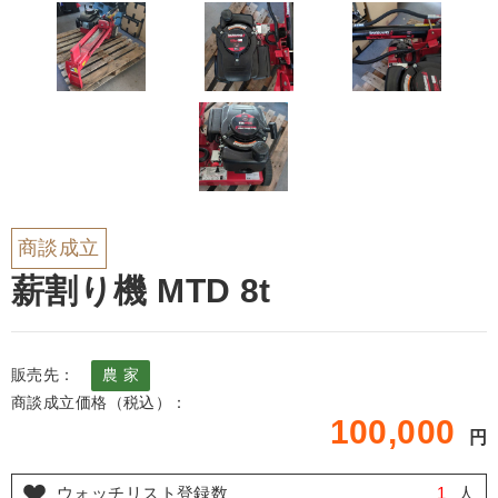
商談成立
薪割り機 MTD 8t
販売先：
農 家
商談成立価格（税込）：
100,000
円
ウォッチリスト登録数
1
人