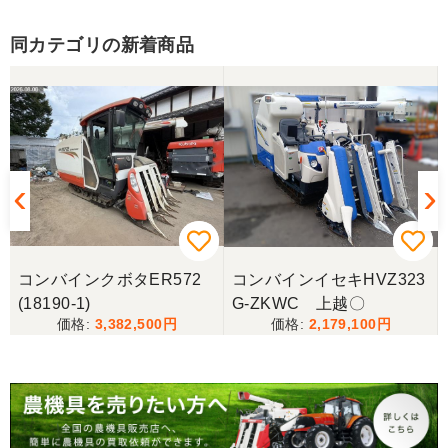
同カテゴリの新着商品
秋田県／小林泰士
雨が続いて使用できない日が続きましたが、今日ト
ラクターをつかってみました。 前の古いのと比べる
のもなんですが、とても快調にすることができまし
た。 ありがとうございました。
秋田県／くまさん
大変立派な畦塗機を格安で譲って頂きありがとうご
ざいました。実演機レベルの真新しい機械でしたの
コンバインクボタER572
コンバインイセキHVZ323
で、とても嬉しいです。今から綺麗にお化粧してあ
げて、来年の作業が楽しみにしています。
(18190-1)
G-ZKWC 上越〇
3,382,500
2,179,100