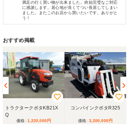
満足の行く買い物が出来ました。終始完璧なご対応
に感謝します。居心地が良くてつい長居してしまい
ました。またこのお店から買いたいです。ありがと
う！
秋田県／小野
おすすめ掲載
社長様はじめスタッフ皆様も素晴らしく、よい取引
ができました。この度は誠にありがとうございま
す。
秋田県／taegahara hitosui
美品を格安で譲って頂き、また当該機械を途中まで
無料で運んで頂き有り難うございました。非常に良
い出品者です、
トラクタークボタKB21X
コンバインクボタR325
秋田県／nn
Q
1,220,000
3,200,000
この度はありがとうございました。とても良いお取
引ができました。