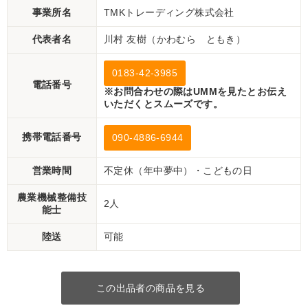
事業所名
TMKトレーディング株式会社
代表者名
川村 友樹（かわむら ともき）
0183-42-3985
電話番号
※お問合わせの際はUMMを見たとお伝え
いただくとスムーズです。
携帯電話番号
090-4886-6944
営業時間
不定休（年中夢中）・こどもの日
農業機械整備技
2人
能士
陸送
可能
この出品者の商品を見る