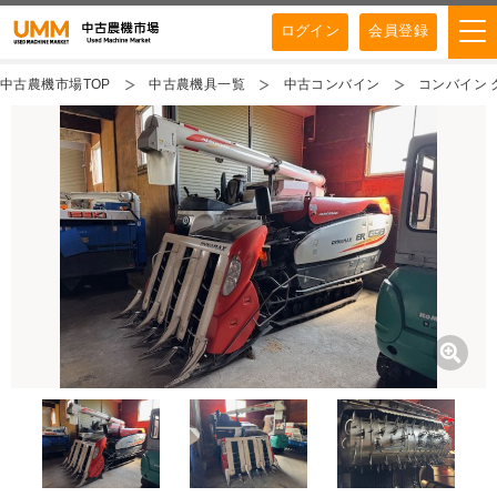
ログイン
会員登録
中古農機市場TOP
中古農機具一覧
中古コンバイン
コンバイン ク