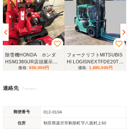
除雪機HONDA ホンダ
フォークリフトMITSUBIS
ー
HSM1380iJR店頭展示
HI LOGISNEXTFDE20T三
850,000
1,880,000
機！ローリング付き！ほぼ
菱 2トン フォークリフト
新品！1台のみ特価！
連絡先
Contact
郵便番号
012-0104
住所
秋田県湯沢市駒形町字八面村上60