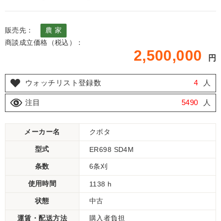
販売先：
農 家
商談成立価格（税込）：
2,500,000
円
ウォッチリスト登録数
4
人
注目
5490
人
メーカー名
クボタ
型式
ER698 SD4M
条数
6条刈
使用時間
1138 h
状態
中古
運賃・配送方法
購入者負担