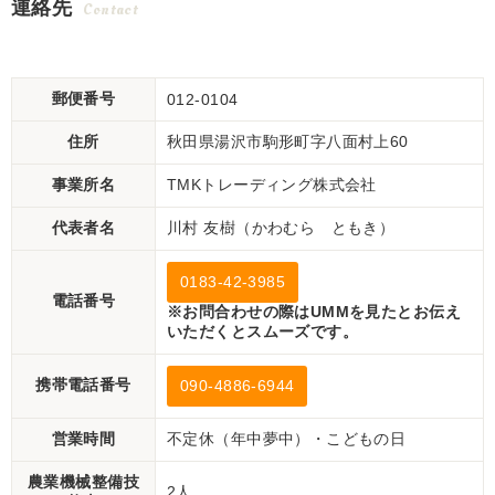
連絡先
Contact
郵便番号
012-0104
住所
秋田県湯沢市駒形町字八面村上60
事業所名
TMKトレーディング株式会社
代表者名
川村 友樹（かわむら ともき）
0183-42-3985
電話番号
※お問合わせの際はUMMを見たとお伝え
いただくとスムーズです。
携帯電話番号
090-4886-6944
営業時間
不定休（年中夢中）・こどもの日
農業機械整備技
2人