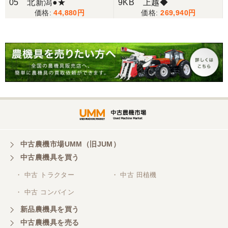
05 北新潟●★
9KB 上越◆
44,880
269,940
中古農機市場UMM（旧JUM）
中古農機具を買う
・ 中古 トラクター
・ 中古 田植機
・ 中古 コンバイン
新品農機具を買う
中古農機具を売る