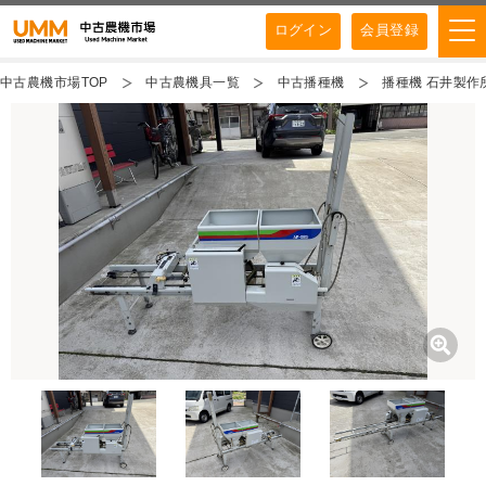
ログイン
会員登録
中古農機市場TOP
中古農機具一覧
中古播種機
播種機 石井製作所