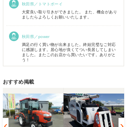
秋田県／トマトボーイ
大変良い取り引きができました。 また、機会があり
ましたらよろしくお願いいたします。
秋田県／power
満足の行く買い物が出来ました。終始完璧なご対応
に感謝します。居心地が良くてつい長居してしまい
ました。またこのお店から買いたいです。ありがと
う！
秋田県／小野
おすすめ掲載
社長様はじめスタッフ皆様も素晴らしく、よい取引
ができました。この度は誠にありがとうございま
す。
秋田県／taegahara hitosui
美品を格安で譲って頂き、また当該機械を途中まで