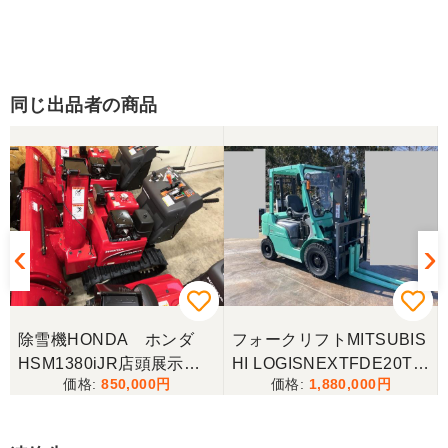
同じ出品者の商品
除雪機HONDA ホンダ
フォークリフトMITSUBIS
ー
HSM1380iJR店頭展示
HI LOGISNEXTFDE20T三
850,000
1,880,000
機！ローリング付き！ほぼ
菱 2トン フォークリフト
新品！1台のみ特価！