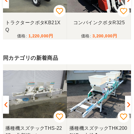
無料で運んで頂き有り難うございました。非常に良
い出品者です、
トラクタークボタKB21X
コンバインクボタR325
秋田県／nn
Q
1,220,000
3,200,000
この度はありがとうございました。とても良いお取
引ができました。
同カテゴリの新着商品
秋田県／小林泰士
雨が続いて使用できない日が続きましたが、今日ト
ラクターをつかってみました。 前の古いのと比べる
のもなんですが、とても快調にすることができまし
た。 ありがとうございました。
秋田県／くまさん
大変立派な畦塗機を格安で譲って頂きありがとうご
ざいました。実演機レベルの真新しい機械でしたの
播種機スズテックTHS-22
播種機スズテックTHK200
で、とても嬉しいです。今から綺麗にお化粧してあ
げて、来年の作業が楽しみにしています。