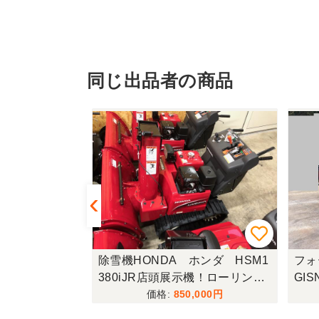
同じ出品者の商品
X406整備☆
除雪機HONDA ホンダ HSM1
フォ
ーキャビン 超
380iJR店頭展示機！ローリング
GIS
付き！ほぼ新品！1台のみ特価！
ォー
,000
850,000