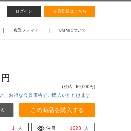
ログイン
会員登録はこちら
農業メディア
UMMについて
円
(
税込 : 50,000
円)
と、お得な会員価格でご購入いただけます！
この商品を購入する
せる
数
1
人
注目
1028
人