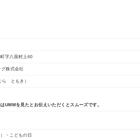
町字八面村上60
ング株式会社
むら ともき）
はUMMを見たとお伝えいただくとスムーズです。
中）・こどもの日