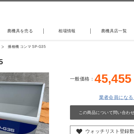
農機具を売る
相場情報
農機具店一覧
播種機 コンマ SP-G35
5
45,455
一般価格：
業者会員になる
この商品について問い合わ
ウォッチリスト登録