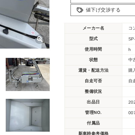
値下げ交渉する
メーカー名
コ
型式
SP
使用時間
h
状態
中
運賃・配送方法
購
自走可否
自
整備状況
出品日
20
管理NO.
00
付属品
新車時参考価格