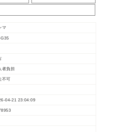
ンマ
-G35
古
入者負担
走不可
26-04-21 23:04:09
78953