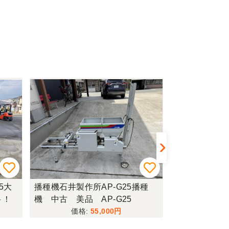
5大
播種機石井製作所AP-G25播種
播種機コ
ト！
機 中古 美品 AP-G25
55,000