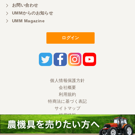
い取引ができました。 製品も価格以上の状態で満足
お問い合わせ
しています。
UMMからのお知らせ
UMM Magazine
東京都／ヨッシー
迅速な取引有難うございました
ログイン
東京都／大西
とても迅速で丁寧なご対応ありがとうございまし
た。 引き取りまでスムーズで気持ちの良いお取引が
出来たと思います。今後も活用させて頂きたく思っ
個人情報保護方針
ておりますので、どうぞ宜しくお願い申し上げま
す。
会社概要
利用規約
特商法に基づく表記
東京都／ＭＲ2
サイトマップ
採用情報
当方の要望に対して、丁寧な対応をしていただきま
した。 契約から引取りまでの対応ありがとうござい
ました。 とても良い取引ができ感謝です。 中古農機
Ⓒ 2020 UMM CO., LTD. All Rights Reserved.
ですが、期待以上の良い機械でした。