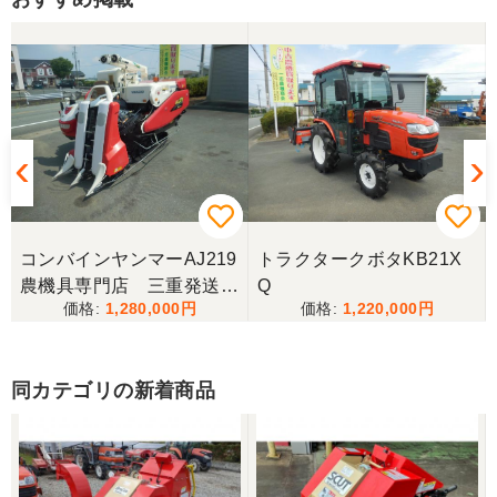
物は2台出ていて、当初安い方を購入予定でした。
しかしそちらは売れてしまったとの事でしたので、5
万円ほど高い方を購入させて頂きました。 引き取り
に伺い持ち帰りましたが、出品画像と違い確認した
所、安い方を渡されました。 出品者に問い合わせま
したが、高い方は「先に購入した者が引き取り済み
で安い方でお願いしたい」との事。 では先の安い方
との差額分を返金と交渉しましたが、「難しい」と
の事。カバーが脱落していて、使用に難が有る事を
伝えたところ、そのカバー代金で妥協する事になり
ました。 「管理する者が間違えて管理番号を貼り付
けた」 といっておりましたが、とても残念な気持
ちで購入した機械を修理しています。 二度とこのよ
コンバインヤンマーAJ219
トラクタークボタKB21X
うな間違いが無いように改善して欲しいです。
農機具専門店 三重発送整
Q
1,280,000
1,220,000
備済み
東京都／
良いコンバインを購入する事が出来ました、ありが
とうございました。
同カテゴリの新着商品
東京都／yuikanoa
いろいろな質問にもすぐに答えていただき 引き取り