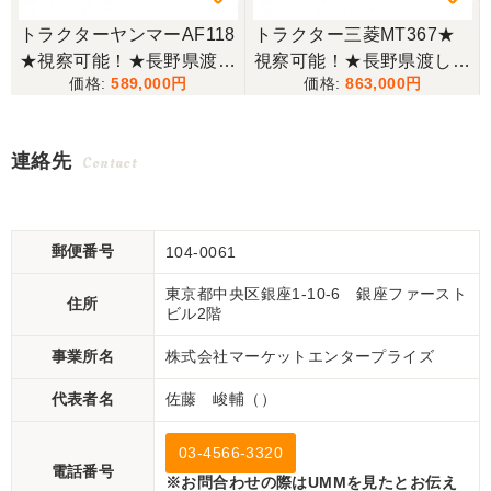
トラクターヤンマーAF118
トラクター三菱MT367★
ボ
★視察可能！★長野県渡し
視察可能！★長野県渡し
589,000
863,000
ヤンマー トラクター AF11
三菱 トラクター MT367 3
8 18馬力 637h パワステ
6馬力 834h キャビン付き
逆転 自動耕深 ディーゼル
パワステ 逆転 自動水平 倍
連絡先
Contact
R116W ロータリー 現状渡
速 RC191 ロータリー 現状
し【P11483142】
渡し【P11500573】
郵便番号
104-0061
東京都中央区銀座1-10-6 銀座ファースト
住所
ビル2階
事業所名
株式会社マーケットエンタープライズ
代表者名
佐藤 峻輔（）
03-4566-3320
電話番号
※お問合わせの際はUMMを見たとお伝え