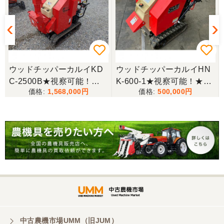
時にも親切な対応をありがとうございました。又機
会があれば宜しくお願いします。ありがとうござい
ます。
東京都／松浦克美
3
ウッドチッパーカルイKD
ウッドチッパーカルイHN
エンジンが一発でかかり嬉しかったです。
C-2500B★視察可能！★
K-600-1★視察可能！★茨
1,568,000
500,000
0
長野県渡し カルイ ウッド
城県渡し カルイ ウッドチ
チッパー KDC-2500B 4h 2
ッパー HNK-600-1 6.3馬
東京都／松浦克美
5馬力 最大投入径200mm
力 粉砕径70mm 自走 スカ
対応が良く、機械も良いようです。
DraCom 粉砕機 ガソリン
ット 樹木粉砕機 現状渡し
現状渡し【P10943518】
【Q11314625】
東京都／購入者
非常に丁寧に対応して頂きありがとうございまし
た。また機会があればよろしくお願いします。
東京都／がーさん
中古農機市場UMM（旧JUM）