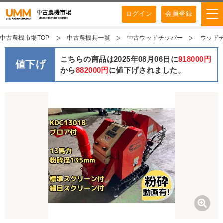
ログイン
会員登録
中古農機市場TOP
中古農機具一覧
中古ウッドチッパー
ウッドチ
こちらの商品は2025年08月06日に
918000円
値下げ
から
882000円
に値下げされました。