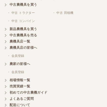
その日に評価しましたが届いてませんか？ 届いてな
中古農機具を買う
ければ再度送信しますが。 大橋粉砕機です。
・ 中古 トラクター
・ 中古 田植機
・ 中古 コンバイン
東京都／がーさん
新品農機具を買う
なんだかんだ積み込みまでして頂き助かりました！
中古農機具を売る
農機具店一覧
東京都／おちゃ
農機具店の皆様へ
とても対応良く、積込までしていただきました。
・ 会員登録
農家の皆様へ
東京都／あきら
・ 会員登録
購入させていただきました、今後ともよろしくお願
相場情報一覧
いいたします。
売買実績一覧
初めての中古農機ガイド
東京都／もっくん
よくあるご質問
担当者さんの対応が素晴らしい！ とても気分の良
配送について