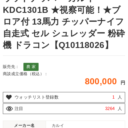
KDC1301B ★視察可能！★ブ
ロア付 13馬力 チッパーナイフ
自走式 セル シュレッダー 粉砕
機 ドラコン【Q10118026】
販売先：
農 家
商談成立価格（税込）：
800,000
円
ウォッチリスト登録数
1
人
注目
3264
人
メーカー名
カルイ