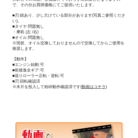
で、その分お買得価格にてご提供いたします。
■刃:錆あり、少し欠けている部分があります(写真ご参照くださ
い)。
■タイヤ:問題無し
・摩耗 (左 /右)
■オイル:問題無し
※現状、オイル交換しておりませんので交換してからご使用を
推奨します。
【動作】
■エンジン始動:可
■前後進全ギア:可
■送りローラー正転・逆転:可
■刃:回転確認済
※木片を投入して粉砕動作確認済です(
動画はコチラ
)