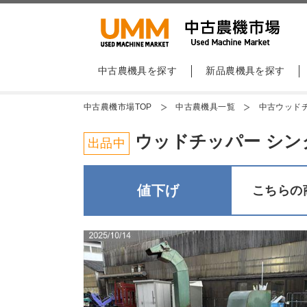
中古農機具を探す
新品農機具を探す
中古農機市場TOP
中古農機具一覧
中古ウッド
ウッドチッパー シングウ S
出品中
値下げ
こちらの商