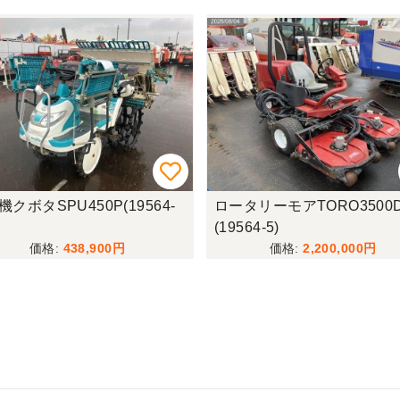
クボタSPU450P(19564-
ロータリーモアTORO3500D
(19564-5)
438,900
2,200,000