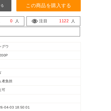
この商品を購入する
せる
数
0
人
注目
1122
人
ングウ
200P
古
入者負担
走可
26-04-03 18:50:01