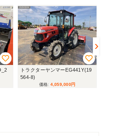
_2
トラクターヤンマーEG441Y(19
乗用草刈機筑水
564-8)
5(19564-3)
4,059,000