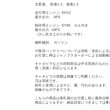
主変速: 前進1-2、後進1-2
走行用エンジン: EH12
最大出力: 4PS
粉砕用エンジン: EY80 セル付き
最大出力: 19PS
（少し吹き上がりが鈍いです）
燃料種別: ガソリン
※既存バッテリーについては消耗・劣化による
お引渡し時はジャンプスターターによる始動確
キャタピラなどの消耗部位は中古現状のものと
用（見積）対応となります。
キャタピラの状態は画像でご判断ください。
刃は現状です。
経年と使用によるサビ、傷、汚れがあります。
画像のもので全てです。
こちらの商品は落札後のお引渡し前に最終点検
商品によりますが、納品目安につきましては事