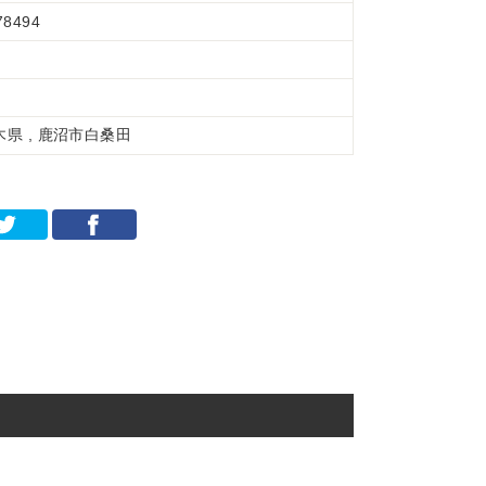
78494
木県 , 鹿沼市白桑田