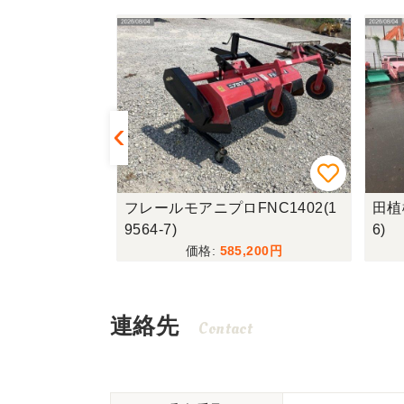
O3500D_1
フレールモアニプロFNC1402(1
田植機
9564-7)
6)
,600
585,200
連絡先
Contact