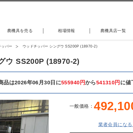
農機具を売る
相場情報
農機具店一覧
チッパー
ウッドチッパー シングウ SS200P (18970-2)
S200P (18970-2)
品は2026年06月30日に
555940円
から
541310円
に値
492,10
一般価格：
業者会員になる