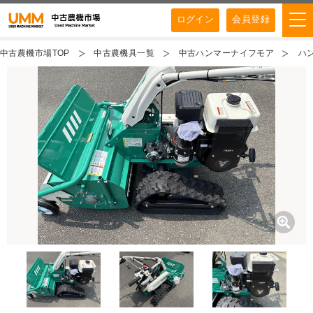
ログイン
会員登録
中古農機市場TOP
中古農機具一覧
中古ハンマーナイフモア
ハン