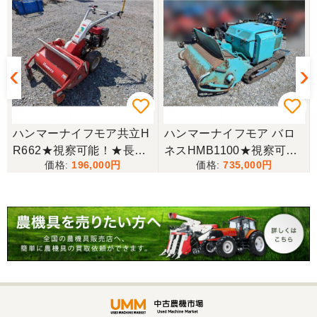
ネ
ハンマーナイフモア共立H
ハンマーナイフモア バロ
R662★視察可能！★長野
ネスHMB1100★視察可
196,000
735,000
県渡し 共立 ハンマーナイ
能！★長野県渡し バロネ
フモア HR662 自走式 草刈
ス ハンマーナイフモア H
機 歩行型 モア 刈り幅650
MB1100 942h 22馬力 芝刈
mm やまびこ 現状渡し【P
機 草刈機 ディーゼル 現状
11413337】
渡し【P11413403】