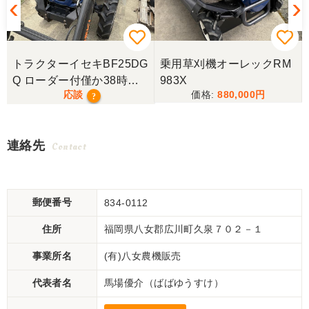
トラクターイセキBF25DG
乗用草刈機オーレックRM
Q ローダー付僅か38時
983X
応談
880,000
間！極上！現行モデル！
?
連絡先
Contact
郵便番号
834-0112
住所
福岡県八女郡広川町久泉７０２－１
事業所名
(有)八女農機販売
代表者名
馬場優介（ばばゆうすけ）