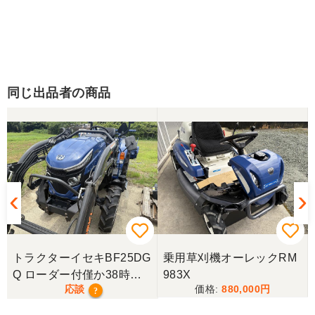
同じ出品者の商品
トラクターイセキBF25DG
乗用草刈機オーレックRM
Q ローダー付僅か38時
983X
応談
880,000
間！極上！現行モデル！
?