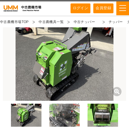
ログイン
会員登録
中古農機市場TOP
中古農機具一覧
中古チッパー
チッパー 大