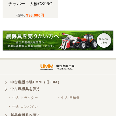
チッパー 大橋GS96G
998,000
中古農機市場UMM（旧JUM）
中古農機具を買う
・ 中古 トラクター
・ 中古 田植機
・ 中古 コンバイン
新品農機具を買う