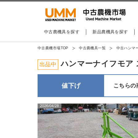
中古農機具を探す
新品農機具を探す
中古農機市場TOP
中古農機具一覧
中古ハンマ
ハンマーナイフモア スター
出品中
値下げ
こちらの商