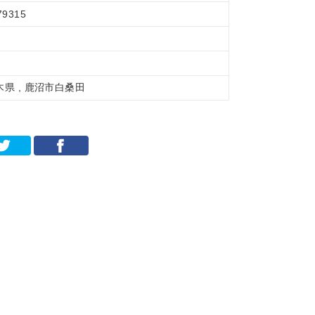
79315
木県 , 鹿沼市白桑田