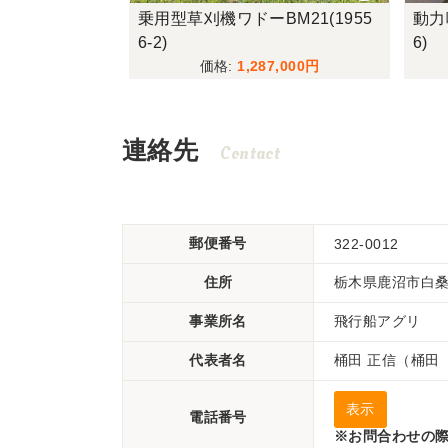
2(19149-1)
乗用型草刈機ワドーBM21(1955
動力噴
6-2)
6)
975
1,287,000
連絡先
Contact
郵便番号
322-0012
住所
栃木県鹿沼市白桑田
事業所名
飛行船アグリ
代表者名
桶田 正信（桶田
表示
電話番号
※お問合わせの際