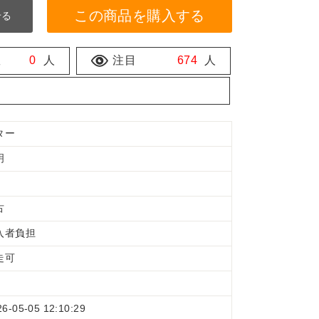
この商品を購入する
せる
数
0
人
注目
674
人
ター
明
古
入者負担
走可
26-05-05 12:10:29