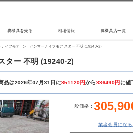
農機具を売る
相場情報
農機具店一覧
ーナイフモア
ハンマーナイフモア スター 不明 (19240-2)
 不明 (19240-2)
品は2026年07月31日に
351120円
から
336490円
に値
305,90
一般価格：
業者会員になる