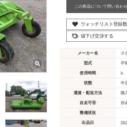
この商品について問い合わ
ウォッチリスト登録
値下げ交渉する
メーカー名
ス
型式
不
使用時間
h
状態
中
運賃・配送方法
購
自走可否
自
整備状況
出品日
20