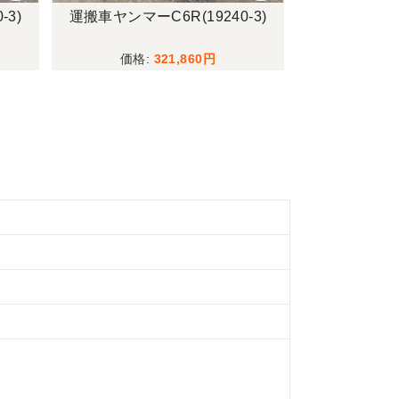
-3)
運搬車ヤンマーC6R(19240-3)
スポトラトーコー
8)
321,860