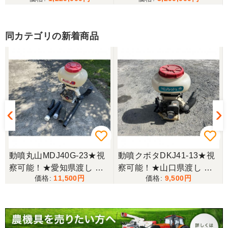
けることが出来て大満足です。リンスクさんありが
とうございました。
同カテゴリの新着商品
香川県／山崎
10月にコンバインを購入させていただきました、香
川県から熊本県まで運んでもらい、 とても親切に機
械の説明をしていただき感謝しています。 そして、
この度無事に稲刈りを行い、終了しました。 農機リ
ンクスさん、ありがとうございました。
動噴丸山MDJ40G-23★視
動噴クボタDKJ41-13★視
察可能！★愛知県渡し 丸
察可能！★山口県渡し ク
11,500
9,500
山 噴霧器 MDJ40G-23 背
ボタ 背負動噴 DKJ41-13
負式 動噴 ガソリン ホース
動力噴霧器 背負式 1キロ
付き スプレーヤー 1キロ
剤対応 農薬 肥料 散布機
剤対応 現状渡し【P11432
現状渡し【P11367092】