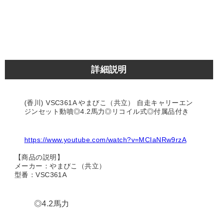
詳細説明
(香川) VSC361A やまびこ（共立） 自走キャリーエン
ジンセット動噴◎4.2馬力◎リコイル式◎付属品付き
https://www.youtube.com/watch?v=MCIaNRw9rzA
【商品の説明】
メーカー：やまびこ（共立）
型番：VSC361A
◎4.2馬力