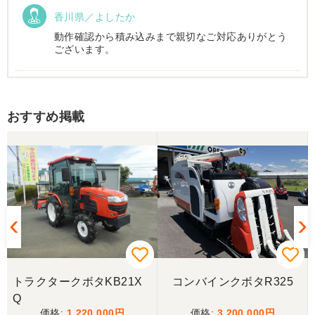
香川県／よしたか
動作確認から積み込みまで親切なご対応ありがとう
ございます。
香川県／まめとら
おすすめ掲載
リピート購入させて頂きました。 ありがとうござい
ます。
香川県／井上
とても良くしてもらいました。また購入したいと思
います。
香川県／西川忠洋
丁寧な対応をしていただき計量選別機を無事持ち帰
トラクタークボタKB21X
コンバインクボタR325
ることができました。今年の籾摺り時に旧機が故障
Q
し、修理の目途が無い中、手頃な価格の本機を見つ
1,220,000
3,200,000