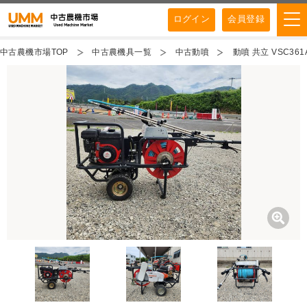
ログイン
会員登録
中古農機市場TOP
中古農機具一覧
中古動噴
動噴 共立 VSC361