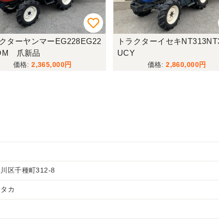
クターヤンマーEG228EG22
トラクターイセキNT313NT3
EDM 爪新品
UCY
2,365,000
2,860,000
区千種町312-8
・タカ