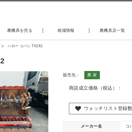
農機具を売る
相場情報
農機具店一覧
ハロー コバシ TX262
2
販売先：
農 家
商談成立価格（税込）：
ウォッチリスト登録
メーカー名
コ