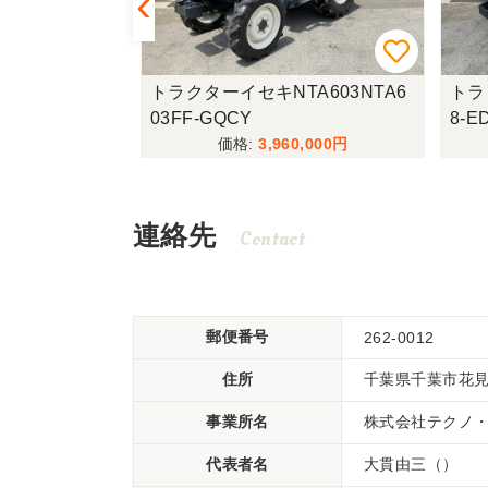
L34RHハイ
トラクターイセキNTA603NTA6
トラ
03FF-GQCY
8-
,000
3,960,000
連絡先
Contact
郵便番号
262-0012
住所
千葉県千葉市花見川
事業所名
株式会社テクノ
代表者名
大貫由三（）