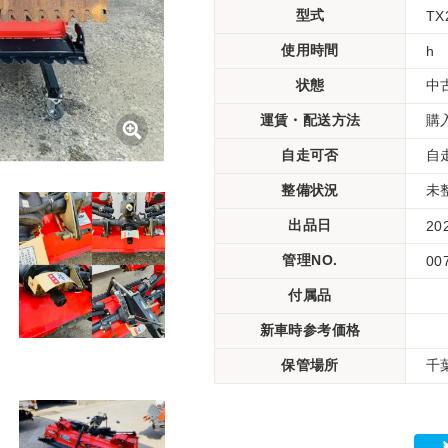
型式
TX
使用時間
h
状態
中
運賃・配送方法
購
自走可否
自
整備状況
未
出品日
20
管理NO.
00
付属品
新車時参考価格
保管場所
千