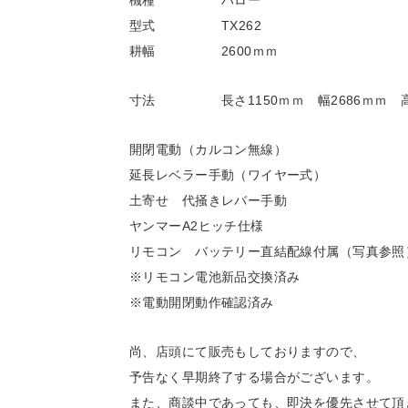
型式 TX262
耕幅 2600ｍｍ
寸法 長さ1150ｍｍ 幅2686ｍｍ 高さ
開閉電動（カルコン無線）
延長レベラー手動（ワイヤー式）
土寄せ 代掻きレバー手動
ヤンマーA2ヒッチ仕様
リモコン バッテリー直結配線付属（写真参照
※リモコン電池新品交換済み
※電動開閉動作確認済み
尚、店頭にて販売もしておりますので、
予告なく早期終了する場合がございます。
また、商談中であっても、即決を優先させて頂