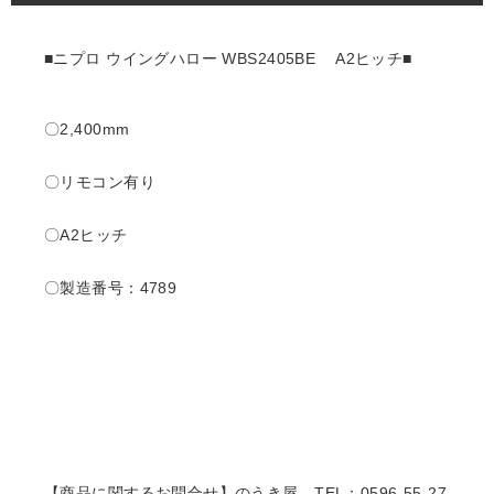
■ニプロ ウイングハロー WBS2405BE A2ヒッチ■
〇2,400mm
〇リモコン有り
〇A2ヒッチ
〇製造番号：4789
【商品に関するお問合せ】のうき屋
TEL：0596-55-27