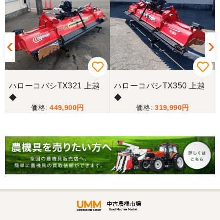
対応頂きました。 ありがとう！ 少し距離はあります
が、今後も農機具を買う際はのうき屋さんを利用し
ようと思います。
三重県／miraisann
写真と現物が違いすぎる
ハローコバシTX321 上越
ハローコバシTX350 上越
◆
◆
三重県／谷本勝美
449,900
319,990
こちらの、対応も、よく、大変、満足、です。
三重県／谷本勝美
こちらの、対応、も、よくして、くれました。
三重県／谷本勝美
対応も、よくしてくれました、有難うございまし
た。