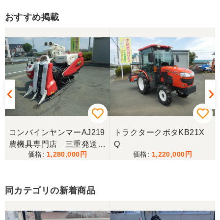
おすすめ掲載
三重県／トシ
この度はお世話になりました。また、機会があれば
よろしくお願いします。
三重県／ユウスケ
購入から引き取りまでスムーズでした。ありがとう
ございました。
コンバインヤンマーAJ219
トラクタークボタKB21X
三重県／
農機具専門店 三重発送整
Q
1,280,000
1,220,000
備済み
当方の要望に対して、素早く対応していただき感謝
しております。 ありがとうございました。
同カテゴリの新着商品
三重県／山﨑
スタッフの鈴木さんが親切で機械に詳しく 丁寧にご