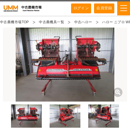
ログイン
会員登録
中古農機市場TOP
中古農機具一覧
中古ハロー
ハロー ニプロ WB