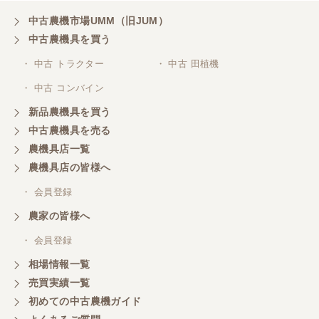
中古農機市場UMM（旧JUM）
中古農機具を買う
三重県／山本
・ 中古 トラクター
・ 中古 田植機
対応ありがとうございました。
・ 中古 コンバイン
新品農機具を買う
三重県／山本
中古農機具を売る
共立シュレッターを受け取りました。 状態は問題な
農機具店一覧
く、エンジンも調子がよさそうです。 ありがとうご
ざいました。
農機具店の皆様へ
・ 会員登録
三重県／
農家の皆様へ
いつも色々お願いごとをしますが、 無理なお願いも
・ 会員登録
嫌な顔をせずに一生懸命頑張ってくれる中山さんに
感謝しています。ここで3台買いましたが、これから
相場情報一覧
もよろしくお願いしたいです。
売買実績一覧
初めての中古農機ガイド