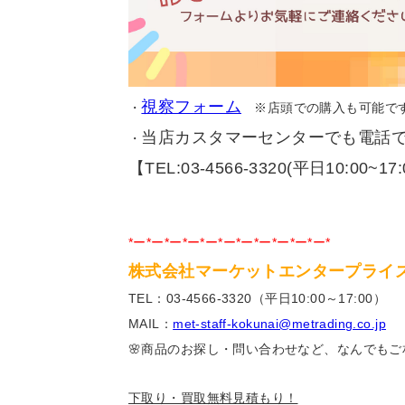
視察フォーム
・
※店頭での購入も可能で
当店カスタマーセンターでも電話
・
【TEL:03-4566-3320(平日10:00~17
*ー*ー*ー*ー*ー*ー*ー*ー*ー*ー*ー*
株式会社マーケットエンタープライ
TEL：03-4566-3320（平日10:00～17:00）
MAIL：
met-staff-kokunai@metrading.co.jp
🌸商品のお探し・問い合わせなど、なんでもご
下取り・買取無料見積もり！