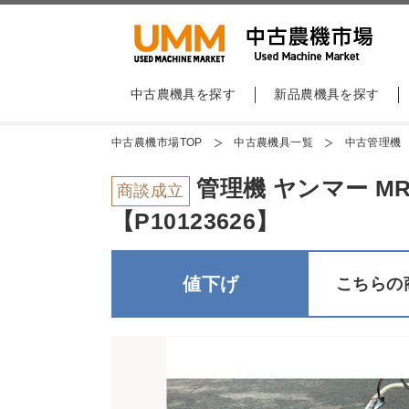
中古農機具を探す
新品農機具を探す
中古農機市場TOP
中古農機具一覧
中古管理機
管理機 ヤンマー MR
商談成立
【P10123626】
値下げ
こちらの商