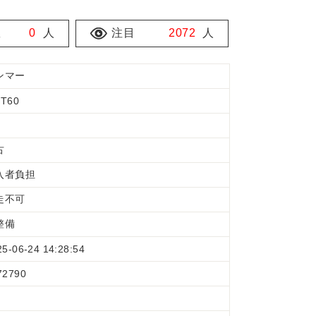
数
0
人
注目
2072
人
ンマー
T60
古
入者負担
走不可
整備
25-06-24 14:28:54
72790