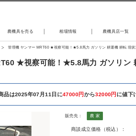
農機具を売る
相場情報
農機具店一覧
管理機 ヤンマー MRT60 ★視察可能！★5.8馬力 ガソリン 耕運機 耕転 現状渡
T60 ★視察可能！★5.8馬力 ガソリン
品は2025年07月11日に
47000円
から
32000円
に値下
販売先：
農 家
商談成立価格（税込）：