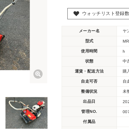
ウォッチリスト登録
メーカー名
ヤ
型式
MR
使用時間
h
状態
中
運賃・配送方法
購
自走可否
自
整備状況
未
出品日
20
管理NO.
00
付属品