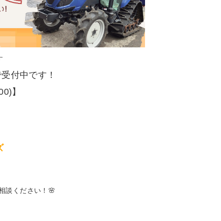
す
で受付中です！
:00)】
ズ
相談ください！🌸