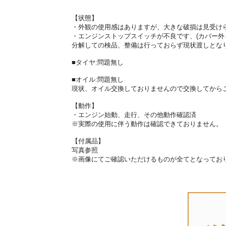
【状態】
・外観の使用感はありますが、大きな破損は見受け
・エンジンストップスイッチが不良です、(カバー外
分解しての検品、整備は行っておらず現状渡しとな
■タイヤ:問題無し
■オイル:問題無し
現状、オイル交換しておりませんので交換してから
【動作】
・エンジン始動、走行、その他動作確認済
※実際の使用に伴う動作は確認できておりません。
【付属品】
写真参照
※画像にてご確認いただけるものが全てとなってお