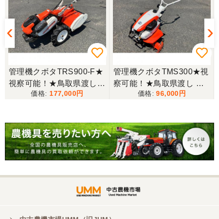
いろいろな質問にもすぐに答えていただき 引き取り
時にも親切な対応をありがとうございました。又機
会があれば宜しくお願いします。ありがとうござい
ます。
東京都／松浦克美
管理機クボタTRS900-F★
管理機クボタTMS300★視
エンジンが一発でかかり嬉しかったです。
視察可能！★鳥取県渡し
察可能！★鳥取県渡し ク
177,000
96,000
クボタ 管理機 TRS900-F
ボタ 管理機 TMS300 ガソ
7馬力 ガソリン 耕運機 農
リン 耕運機 農用トラクタ
東京都／松浦克美
用トラクター 歩行型 陽菜
ー 歩行型 ミニ耕運機 現状
対応が良く、機械も良いようです。
現状渡し【P11485814】
渡し【P11485817】
東京都／購入者
非常に丁寧に対応して頂きありがとうございまし
た。また機会があればよろしくお願いします。
東京都／がーさん