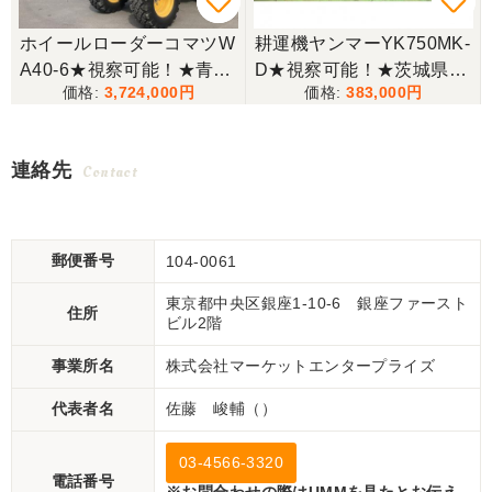
ー
ホイールローダーコマツW
耕運機ヤンマーYK750MK-
可
A40-6★視察可能！★青森
D★視察可能！★茨城県渡
3,724,000
383,000
県渡し コマツ ホイールロ
し ヤンマー 耕運機 YK750
ーダー WA40-6 404h キャ
MK-D 中耕 うね立て 溝掘
ビン タイヤショベル ディ
り リコイル マルチャーマ
連絡先
Contact
ーゼル 現状渡し【P11248
ルチ 6.3馬力 現状渡し【Q
674】
11382951】
郵便番号
104-0061
東京都中央区銀座1-10-6 銀座ファースト
住所
ビル2階
事業所名
株式会社マーケットエンタープライズ
代表者名
佐藤 峻輔（）
03-4566-3320
電話番号