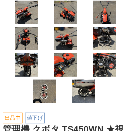
出品中
値下げ
管理機 クボタ TS450WN ★視