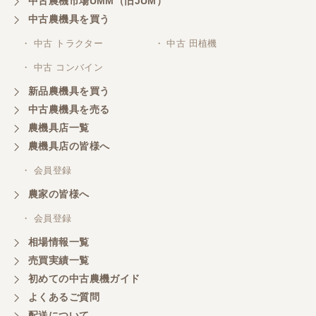
中古農機市場UMM（旧JUM）
その日に評価しましたが届いてませんか？ 届いてな
中古農機具を買う
ければ再度送信しますが。 大橋粉砕機です。
・ 中古 トラクター
・ 中古 田植機
・ 中古 コンバイン
東京都／がーさん
新品農機具を買う
なんだかんだ積み込みまでして頂き助かりました！
中古農機具を売る
農機具店一覧
東京都／おちゃ
農機具店の皆様へ
とても対応良く、積込までしていただきました。
・ 会員登録
農家の皆様へ
東京都／あきら
・ 会員登録
購入させていただきました、今後ともよろしくお願
相場情報一覧
いいたします。
売買実績一覧
初めての中古農機ガイド
東京都／もっくん
よくあるご質問
担当者さんの対応が素晴らしい！ とても気分の良
配送について