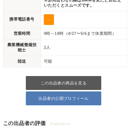
※お問合わせの際はUMMを見たとお伝え
いただくとスムーズです。
携帯電話番号
--
営業時間
9時～18時（4/27〜5/6まで休業期間）
農業機械整備技
2人
能士
陸送
可能
この出品者の商品を見る
出品者の公開プロフィール
この出品者の評価
Evaluation