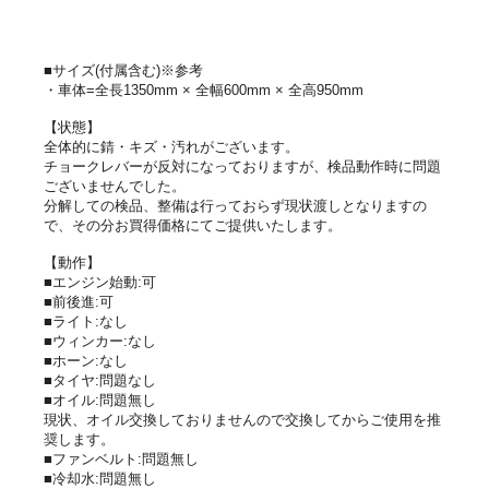
■サイズ(付属含む)※参考
・車体=全長1350mm × 全幅600mm × 全高950mm
【状態】
全体的に錆・キズ・汚れがございます。
チョークレバーが反対になっておりますが、検品動作時に問題
ございませんでした。
分解しての検品、整備は行っておらず現状渡しとなりますの
で、その分お買得価格にてご提供いたします。
【動作】
■エンジン始動:可
■前後進:可
■ライト:なし
■ウィンカー:なし
■ホーン:なし
■タイヤ:問題なし
■オイル:問題無し
現状、オイル交換しておりませんので交換してからご使用を推
奨します。
■ファンベルト:問題無し
■冷却水:問題無し