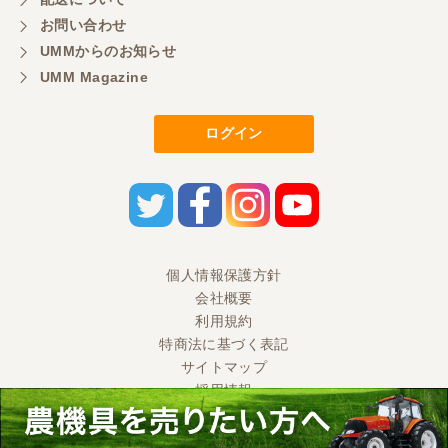
い取引ができました。 製品も価格以上の状態で満足
お問い合わせ
しています。
UMMからのお知らせ
UMM Magazine
東京都／ヨッシー
迅速な取引有難うございました
ログイン
東京都／大西
とても迅速で丁寧なご対応ありがとうございまし
た。 引き取りまでスムーズで気持ちの良いお取引が
出来たと思います。今後も活用させて頂きたく思っ
個人情報保護方針
ておりますので、どうぞ宜しくお願い申し上げま
す。
会社概要
利用規約
特商法に基づく表記
東京都／ＭＲ2
サイトマップ
採用情報
当方の要望に対して、丁寧な対応をしていただきま
した。 契約から引取りまでの対応ありがとうござい
ました。 とても良い取引ができ感謝です。 中古農機
Ⓒ 2020 UMM CO., LTD. All Rights Reserved.
ですが、期待以上の良い機械でした。