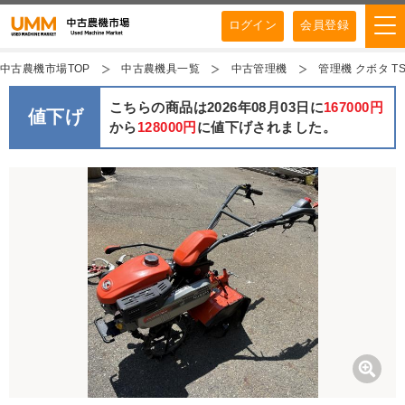
ログイン
会員登録
中古農機市場TOP
中古農機具一覧
中古管理機
管理機 クボタ T
こちらの商品は2026年08月03日に
167000円
値下げ
から
128000円
に値下げされました。