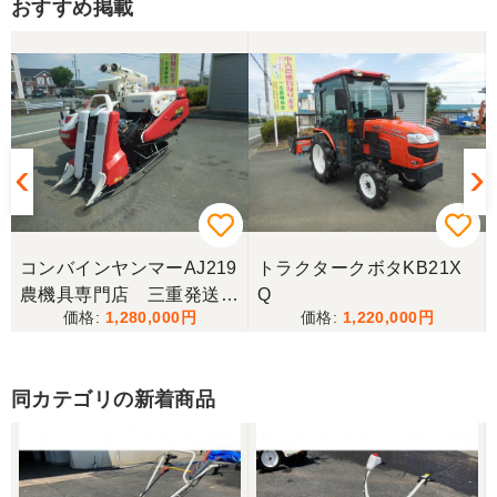
おすすめ掲載
物は2台出ていて、当初安い方を購入予定でした。
しかしそちらは売れてしまったとの事でしたので、5
万円ほど高い方を購入させて頂きました。 引き取り
に伺い持ち帰りましたが、出品画像と違い確認した
所、安い方を渡されました。 出品者に問い合わせま
したが、高い方は「先に購入した者が引き取り済み
で安い方でお願いしたい」との事。 では先の安い方
との差額分を返金と交渉しましたが、「難しい」と
の事。カバーが脱落していて、使用に難が有る事を
伝えたところ、そのカバー代金で妥協する事になり
ました。 「管理する者が間違えて管理番号を貼り付
けた」 といっておりましたが、とても残念な気持
ちで購入した機械を修理しています。 二度とこのよ
コンバインヤンマーAJ219
トラクタークボタKB21X
うな間違いが無いように改善して欲しいです。
農機具専門店 三重発送整
Q
1,280,000
1,220,000
備済み
東京都／
良いコンバインを購入する事が出来ました、ありが
とうございました。
同カテゴリの新着商品
東京都／yuikanoa