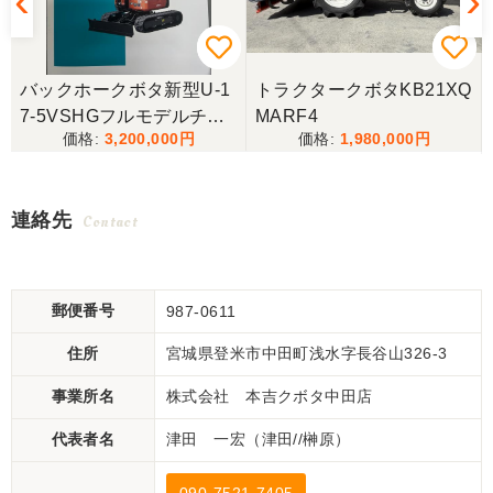
バックホークボタ新型U-1
トラクタークボタKB21XQ
7-5VSHGフルモデルチェ
MARF4
3,200,000
1,980,000
ンジ
連絡先
Contact
郵便番号
987-0611
住所
宮城県登米市中田町浅水字長谷山326-3
事業所名
株式会社 本吉クボタ中田店
代表者名
津田 一宏（津田//榊原）