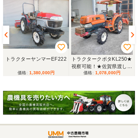
トラクターヤンマーEF222
トラクタークボタKL250★
視察可能！★佐賀県渡し
1,380,000
1,078,000
クボタ トラクター KL250
25馬力 2518h パワステ 逆
転 自動水平 倍速 キャノピ
ー RL5K ロータリー 現状
渡し【P11475389】