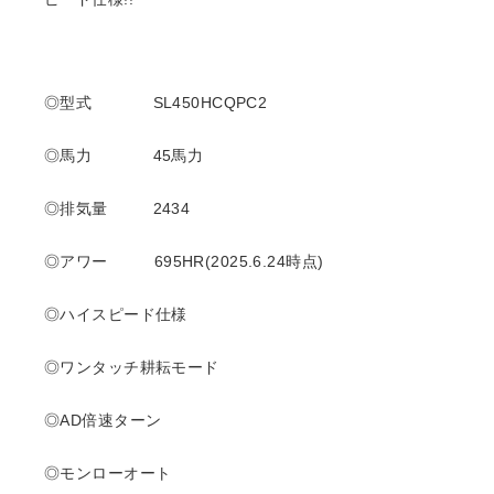
◎型式 SL450HCQPC2
◎馬力 45
馬力
◎排気量 2434
◎アワー 695
HR(2025.6.24時点)
◎ハイスピード仕様
◎ワンタッチ耕耘モード
◎AD倍速ターン
◎モンローオート