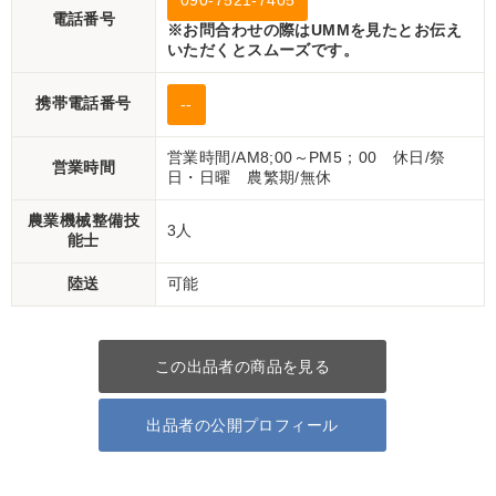
090-7521-7405
電話番号
※お問合わせの際はUMMを見たとお伝え
いただくとスムーズです。
携帯電話番号
--
営業時間/AM8;00～PM5；00 休日/祭
営業時間
日・日曜 農繁期/無休
農業機械整備技
3人
能士
陸送
可能
この出品者の商品を見る
出品者の公開プロフィール