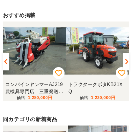
いに仕上がりました。
おすすめ掲載
宮城県／木下健一
本当にお世話になりました。とにかく対応が素晴ら
しかったです。助かりました。 必要な農機具があっ
たら、まずチェックしようと思っています。 ありが
とうございました。
コンバインヤンマーAJ219
トラクタークボタKB21X
農機具専門店 三重発送整
Q
1,280,000
1,220,000
備済み
同カテゴリの新着商品