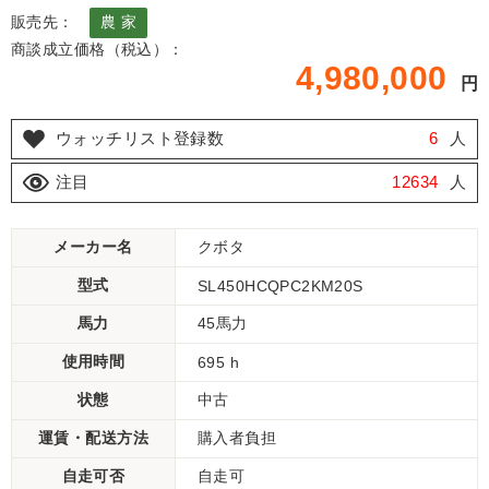
販売先：
農 家
商談成立価格（税込）：
4,980,000
円
ウォッチリスト登録数
6
人
注目
12634
人
メーカー名
クボタ
型式
SL450HCQPC2KM20S
馬力
45馬力
使用時間
695 h
状態
中古
運賃・配送方法
購入者負担
自走可否
自走可