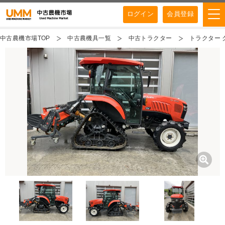
ログイン
会員登録
中古農機市場TOP
中古農機具一覧
中古トラクター
トラクター ク