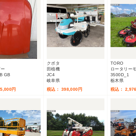
クボタ
TORO
ピー
田植機
ロータリー
JB GB
JC4
3500D_1
岐阜県
栃木県
5,000円
税込： 398,000円
税込： 2,976