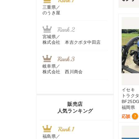
三重県／
のうき屋
宮城県／
株式会社 本吉クボタ中田店
岐阜県／
株式会社 西川商会
イセキ
トラク
香川県／
BF25D
農機リンクス
販売店
福岡県
人気ランキング
応談
?
山梨県／
株式会社 ヨダ兄弟商会
福島県／