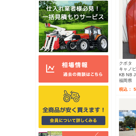
クボタ
キャノ
KB NB 
福岡県
税込： 5