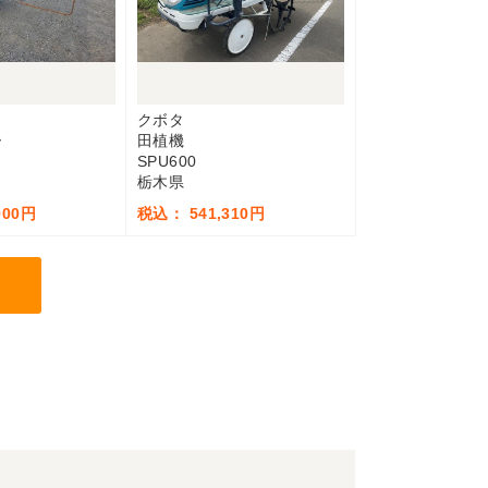
クボタ
ー
田植機
SPU600
栃木県
900円
税込： 541,310円