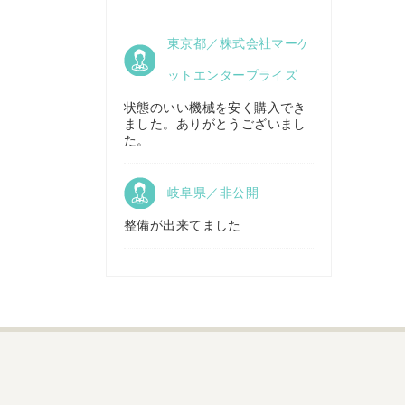
京都府／
東京都／株式会社マーケ
株式会社キリノ
秋田県／
TMKトレーディング株式会社
ットエンタープライズ
状態のいい機械を安く購入でき
ました。ありがとうございまし
福島県／
た。
(有)草野商事
岐阜県／非公開
整備が出来てました
山形県／
株式会社ノーキステージ
岡山県／
ツカサ商会 津山営業所