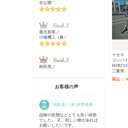
非公開
茨城県／
近江商事合同会社：「茨城中古
農建機販売」
鹿児島県／
小城機工（株）
千葉県／
株式会社テクノ・タカ
イセキ
コンバ
HVB213
秋田県／
三重県
TMKトレーディング株式会社
福岡県／
税込： 4
株式会社カドワキ機械（旧ナカ
お客様の声
ガワ農機商会）
香川県／
福島県／(有)草野商事
農機リンクス
東京都／
株式会社マーケットエンタープ
品物の状態などとても良い状態
ライズ
でした。 又、欲しい物があれば
お願いしたいです。