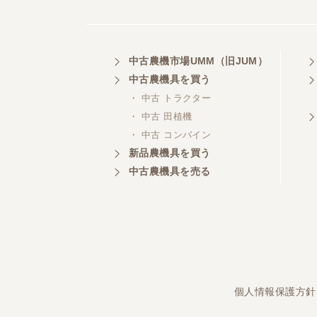
埼玉県／
中古農機市場UMM（旧JUM）
株式会社トミタモータース
中古農機具を買う
・ 中古 トラクター
・ 中古 田植機
・ 中古 コンバイン
三重県／
株式会社 ケイ・エス・エンタ
新品農機具を買う
ープライズ
中古農機具を売る
個人情報保護方針