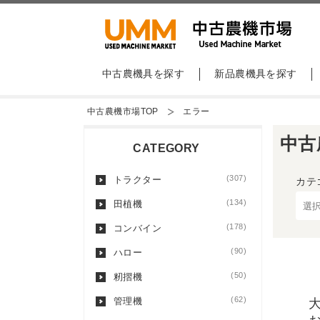
中古農機具を探す
新品農機具を探す
中古農機市場TOP
エラー
中古
CATEGORY
(307)
トラクター
カテ
(134)
田植機
(178)
コンバイン
(90)
ハロー
(50)
籾摺機
(62)
管理機