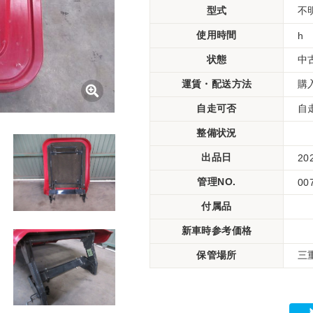
型式
不
使用時間
h
状態
中
運賃・配送方法
購
自走可否
自
整備状況
出品日
20
管理NO.
00
付属品
新車時参考価格
保管場所
三