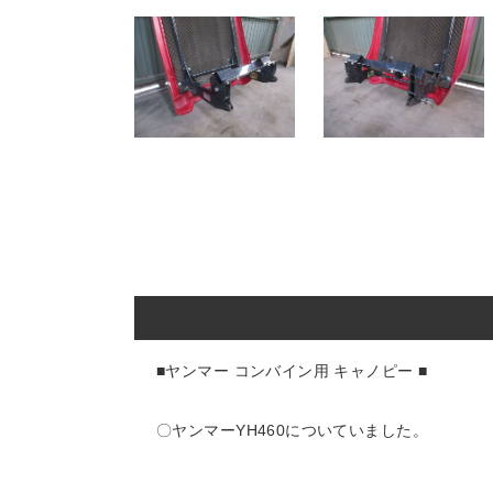
■ヤンマー コンバイン用 キャノピー
■
〇ヤンマーYH460
についていました。