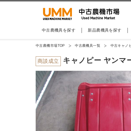
中古農機具を探す
新品農機具を探す
中古農機市場TOP
中古農機具一覧
中古キャノ
キャノピー ヤンマー
商談成立