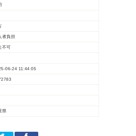
明
古
入者負担
走不可
25-06-24 11:44:05
72783
重県