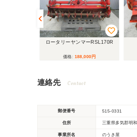
BX1608
ロータリーヤンマーRSL170R
,000
188,000
連絡先
Contact
郵便番号
515-0331
住所
三重県多気郡明和町
事業所名
のうき屋