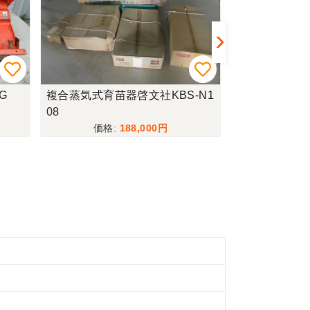
G
複合蒸気式育苗器啓文社KBS-N1
ロータリー
08
188,000