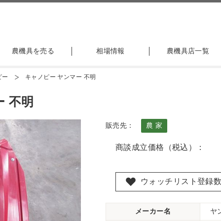
農機具を売る
相場情報
農機具店一覧
ピー
キャノピー ヤンマー 不明
 不明
販売先：
農 家
商談成立価格（税込）：
ウォッチリスト登録
メーカー名
ヤ