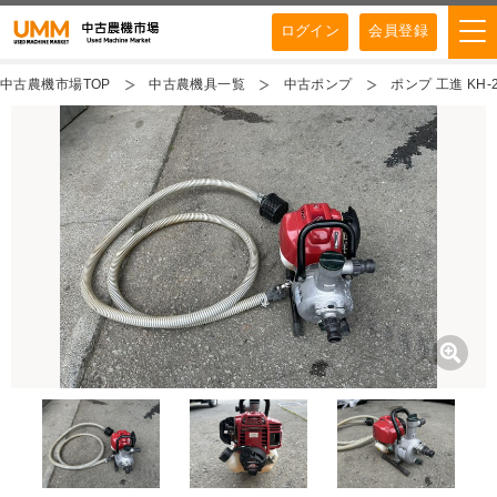
ログイン
会員登録
中古農機市場TOP
中古農機具一覧
中古ポンプ
ポンプ 工進 KH-