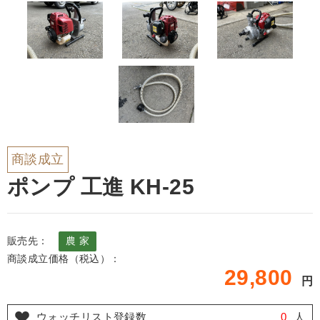
商談成立
ポンプ 工進 KH-25
販売先：
農 家
商談成立価格（税込）：
29,800
円
ウォッチリスト登録数
0
人