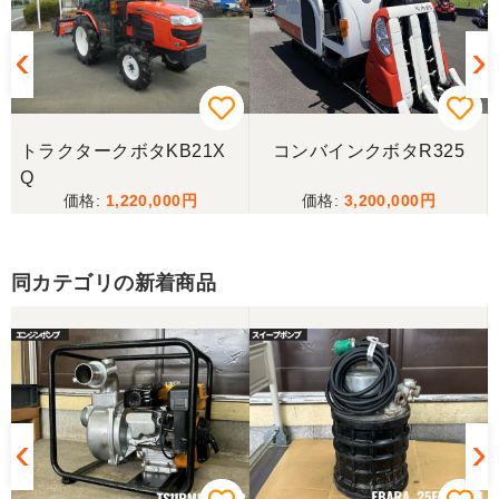
待っていて頂き有り難うございました。
山梨県／樋野進悦
メールの返信がなかったので、残念ですが、こちら
からキャンセルのメールを送った。
トラクタークボタKB21X
コンバインクボタR325
Q
1,220,000
3,200,000
山梨県／伊藤明久
こちらの希望価格にして頂き有り難う御座いまし
た。 引き取りにお伺いするまで 待って頂き有り難
同カテゴリの新着商品
うございました。
山梨県／じん
整備された中古のバインダーを探していて、金額も
だいたい予算内だったのですぐに決めました！ それ
から陸送が可能という所も大きな決め手で、良い買
い物が出来たと非常に満足しております。