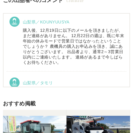
この出品者へのコメント
Comment
山梨県／KOUNYUUSYA
購入後、12月19日に以下のメールを頂きましたが、
まだ連絡がありません。 12月22日の週は、既に年末
年始の休みモードで営業日ではなかったということ
でしょうか？ 農機具の購入お申込みを頂き、誠にあ
りがとうございます。 出品者より、通常2～3営業日
以内にご連絡いたします。 連絡があるまで今しばら
くお待ちください。
山梨県／タモリ
お昼時にお伺いしたにもかかわらず、親切丁寧なご
対応ありがとうございました。大切に使わせていた
だきます。ありがとうございました。
おすすめ掲載
山梨県／伊藤明久
引き取りに行くまでに 時間が掛かってしまって