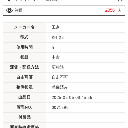
注目
2856
人
メーカー名
工進
型式
KH-25
使用時間
h
状態
中古
運賃・配送方法
応相談
自走可否
自走不可
整備状況
整備済み
出品日
2025-05-05 08:45:55
管理NO.
0071598
付属品
新車時参考価格