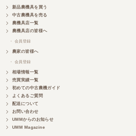
丁寧で、機械も問題なく動作しました。
新品農機具を買う
中古農機具を売る
農機具店一覧
山梨県／
農機具店の皆様へ
商談成立の連絡をいたいておりません。
・ 会員登録
農家の皆様へ
山梨県／中川
このたびは、ありがとうございました。
・ 会員登録
相場情報一覧
売買実績一覧
山梨県／好ちゃん
初めての中古農機ガイド
大変いい商品で草刈り作業で活躍しています
よくあるご質問
配送について
お問い合わせ
UMMからのお知らせ
UMM Magazine