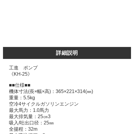
詳細説明
工進 ポンプ
《KH-25》
■■仕様■■
機体寸法(長×幅×高)：365×221×314(㎜)
重量：5.5kg
空冷4サイクルガソリンエンジン
最大馬力：1.0馬力
最大排気量：25㎝3
吸入/吐出口径：25㎜
全揚程：32m