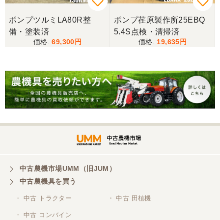
山梨県／今井基史
ポンプツルミLA80R整
ポンプ荏原製作所25EBQ
この度は、迅速な対応ありがとうございました。た
備・塗装済
5.4S点検・清掃済
だ、メールに記載の配達の受け取りについてタイム
69,300
19,635
ラグがあり少しとまどいましたので、星をひとつの
けました。
山梨県／
迅速丁寧にご対応くださいました。この度はありが
とうございます。
山梨県／
ありがとうございました。 安心でしっかりしたお店
です。
中古農機市場UMM（旧JUM）
中古農機具を買う
・ 中古 トラクター
・ 中古 田植機
山梨県／井上農場
・ 中古 コンバイン
このたびはお取引ありがとうございました。 梱包も